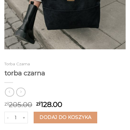
Torba Czarna
torba czarna
205.00
128.00
zł
zł
ilość torba czarna
DODAJ DO KOSZYKA