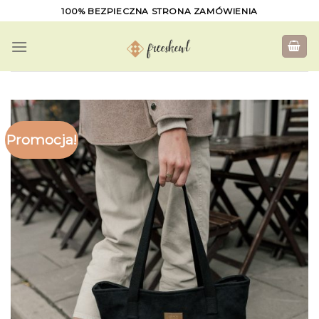
Skip
100% BEZPIECZNA STRONA ZAMÓWIENIA
to
content
Promocja!