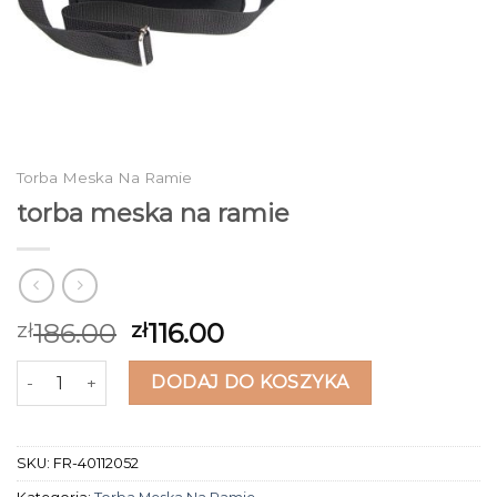
Torba Meska Na Ramie
torba meska na ramie
186.00
116.00
zł
zł
ilość torba meska na ramie
DODAJ DO KOSZYKA
SKU:
FR-40112052