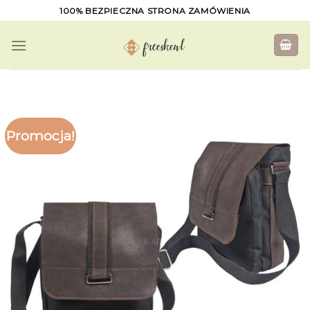
Skip
100% BEZPIECZNA STRONA ZAMÓWIENIA
to
content
Promocja!