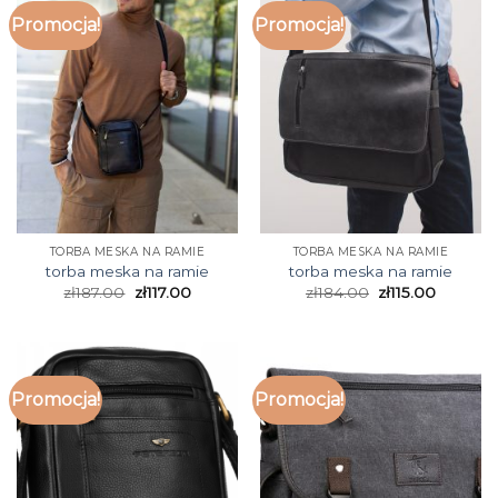
Promocja!
Promocja!
TORBA MESKA NA RAMIE
TORBA MESKA NA RAMIE
torba meska na ramie
torba meska na ramie
zł
187.00
zł
117.00
zł
184.00
zł
115.00
Promocja!
Promocja!