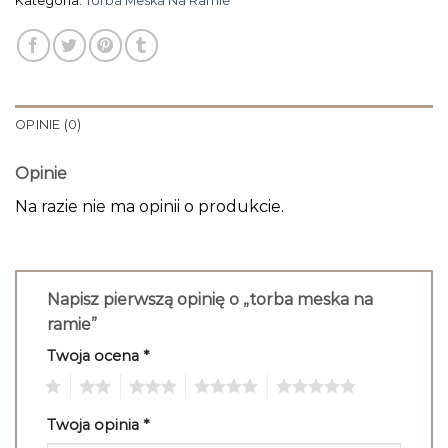
Kategoria:
Torba Meska Na Ramie
OPINIE (0)
Opinie
Na razie nie ma opinii o produkcie.
Napisz pierwszą opinię o „torba meska na
ramie”
Twoja ocena
*
1
2
3
4
5
Twoja opinia
*