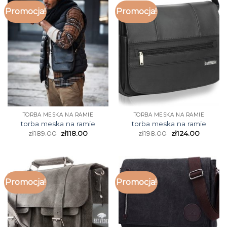
Promocja!
Promocja!
TORBA MESKA NA RAMIE
TORBA MESKA NA RAMIE
torba meska na ramie
torba meska na ramie
zł
189.00
zł
118.00
zł
198.00
zł
124.00
Promocja!
Promocja!