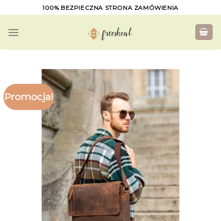
Skip
100% BEZPIECZNA STRONA ZAMÓWIENIA
to
content
Promocja!