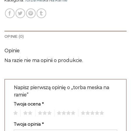
Kategoria:
Torba Meska Na Ramie
OPINIE (0)
Opinie
Na razie nie ma opinii o produkcie.
Napisz pierwszą opinię o „torba meska na
ramie”
Twoja ocena
*
1
2
3
4
5
Twoja opinia
*