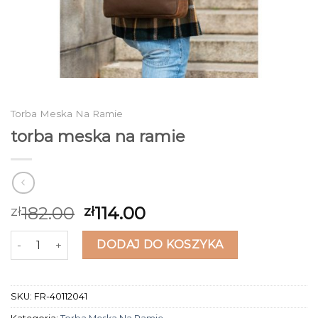
Torba Meska Na Ramie
torba meska na ramie
182.00
114.00
zł
zł
ilość torba meska na ramie
DODAJ DO KOSZYKA
SKU:
FR-40112041