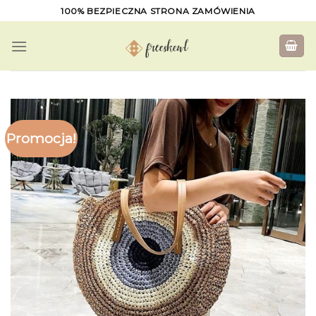
Skip
100% BEZPIECZNA STRONA ZAMÓWIENIA
to
content
Promocja!