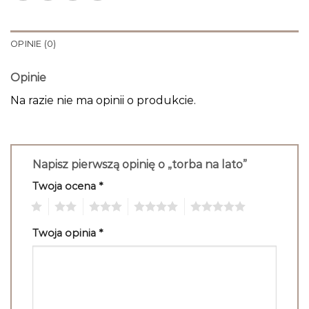
OPINIE (0)
Opinie
Na razie nie ma opinii o produkcie.
Napisz pierwszą opinię o „torba na lato”
Twoja ocena
*
1
2
3
4
5
Twoja opinia
*