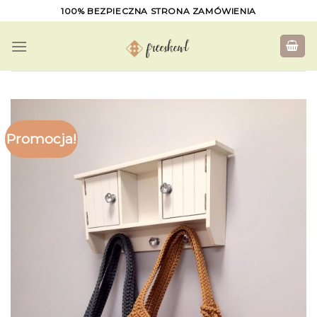
Skip
100% BEZPIECZNA STRONA ZAMÓWIENIA
to
content
Promocja!