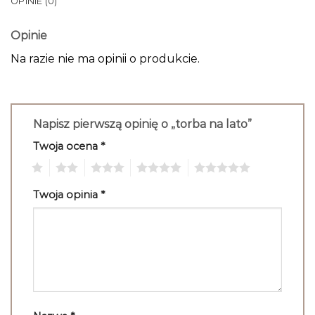
OPINIE (0)
Opinie
Na razie nie ma opinii o produkcie.
Napisz pierwszą opinię o „torba na lato”
Twoja ocena
*
1
2
3
4
5
Twoja opinia
*