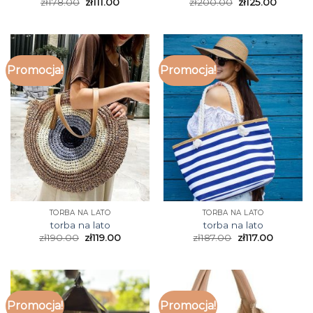
zł
178.00
zł
111.00
zł
200.00
zł
125.00
Promocja!
Promocja!
TORBA NA LATO
TORBA NA LATO
torba na lato
torba na lato
zł
190.00
zł
119.00
zł
187.00
zł
117.00
Promocja!
Promocja!