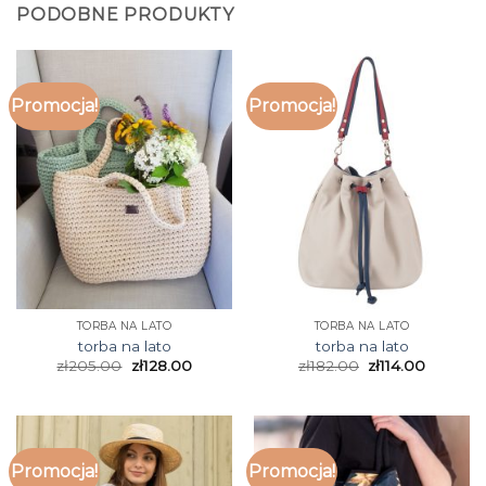
PODOBNE PRODUKTY
Promocja!
Promocja!
TORBA NA LATO
TORBA NA LATO
torba na lato
torba na lato
zł
205.00
zł
128.00
zł
182.00
zł
114.00
Promocja!
Promocja!