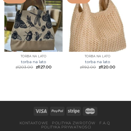
TORBA NA LATO
TORBA NA LATO
torba na lato
torba na lato
zł
203.00
zł
127.00
zł
192.00
zł
120.00
KONTAKTOWE
POLITYKA ZWROTÓW
F.A.Q
POLITYKA PRYWATNOŚCI