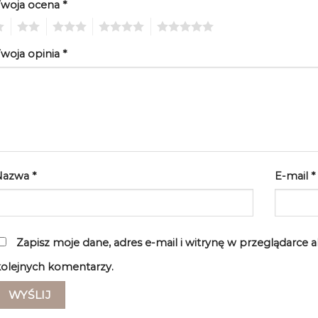
Twoja ocena
*
2
3
4
5
woja opinia
*
Nazwa
*
E-mail
*
Zapisz moje dane, adres e-mail i witrynę w przeglądarce 
olejnych komentarzy.