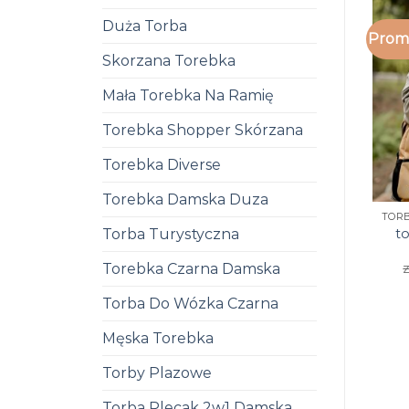
Duża Torba
Promo
Skorzana Torebka
Mała Torebka Na Ramię
Torebka Shopper Skórzana
Torebka Diverse
Torebka Damska Duza
t
Torba Turystyczna
z
Torebka Czarna Damska
Torba Do Wózka Czarna
Męska Torebka
Torby Plazowe
Torba Plecak 2w1 Damska