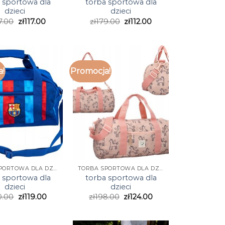
 sportowa dla
torba sportowa dla
dzieci
dzieci
7.00
zł
117.00
zł
179.00
zł
112.00
a!
Promocja!
TORBA SPORTOWA DLA DZIECI
TORBA SPORTOWA DLA DZIECI
 sportowa dla
torba sportowa dla
dzieci
dzieci
0.00
zł
119.00
zł
198.00
zł
124.00