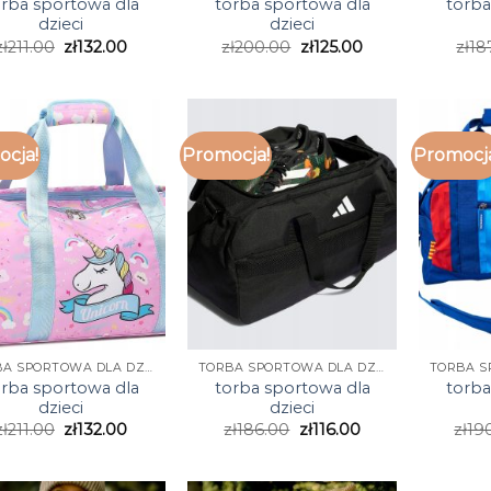
orba sportowa dla
torba sportowa dla
torba
dzieci
dzieci
zł
211.00
zł
132.00
zł
200.00
zł
125.00
zł
18
cja!
Promocja!
Promocj
TORBA SPORTOWA DLA DZIECI
TORBA SPORTOWA DLA DZIECI
orba sportowa dla
torba sportowa dla
torba
dzieci
dzieci
zł
211.00
zł
132.00
zł
186.00
zł
116.00
zł
19