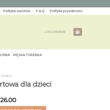
Polityka zwrotów
F.A.Q
Polityka prywatności
LOGOWANIE
TORBA
MĘSKA TOREBKA
 Dzieci
rtowa dla dzieci
126.00
wa dla dzieci