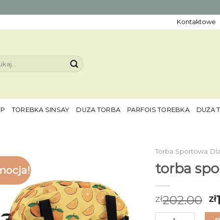
Kontaktowe
aj:
EP
TOREBKA SINSAY
DUZA TORBA
PARFOIS TOREBKA
DUŻA 
Torba Sportowa Dla
torba spo
mocja!
202.00
zł
zł
ilość torba sporto