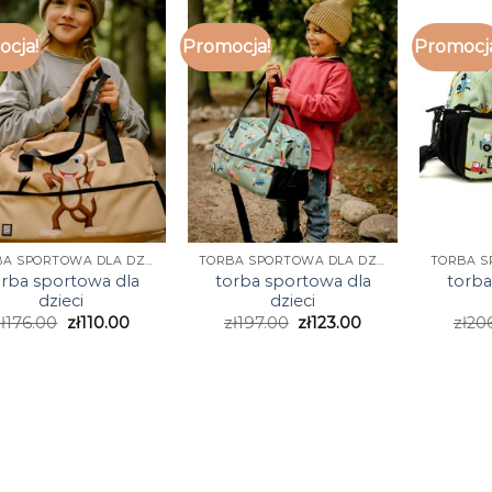
cja!
Promocja!
Promocj
TORBA SPORTOWA DLA DZIECI
TORBA SPORTOWA DLA DZIECI
orba sportowa dla
torba sportowa dla
torba
dzieci
dzieci
ł
176.00
zł
110.00
zł
197.00
zł
123.00
zł
20