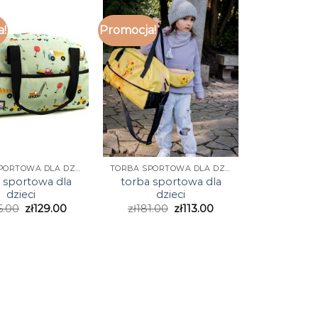
a!
Promocja!
TORBA SPORTOWA DLA DZIECI
TORBA SPORTOWA DLA DZIECI
 sportowa dla
torba sportowa dla
dzieci
dzieci
6.00
zł
129.00
zł
181.00
zł
113.00