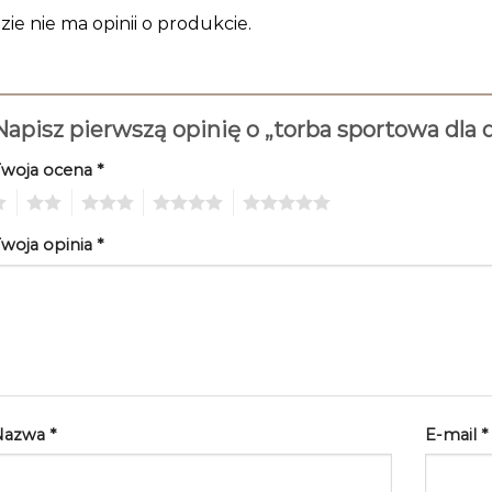
zie nie ma opinii o produkcie.
Napisz pierwszą opinię o „torba sportowa dla 
Twoja ocena
*
2
3
4
5
woja opinia
*
Nazwa
*
E-mail
*