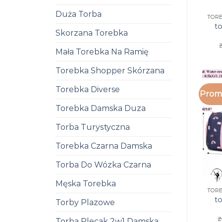
Duża Torba
t
Skorzana Torebka
Mała Torebka Na Ramię
Torebka Shopper Skórzana
Torebka Diverse
Promo
Torebka Damska Duza
Torba Turystyczna
Torebka Czarna Damska
Torba Do Wózka Czarna
Męska Torebka
t
Torby Plazowe
z
Torba Plecak 2w1 Damska