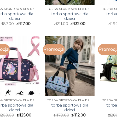
TORBA SPORTOWA DLA DZIECI
TORBA SPORTOWA DLA DZIECI
orba sportowa dla
torba sportowa dla
torba
dzieci
dzieci
zł
187.00
zł
117.00
zł
211.00
zł
132.00
zł
19
cja!
Promocja!
Promocj
TORBA SPORTOWA DLA DZIECI
TORBA SPORTOWA DLA DZIECI
orba sportowa dla
torba sportowa dla
torba
dzieci
dzieci
ł
200.00
zł
125.00
zł
179.00
zł
112.00
zł
20