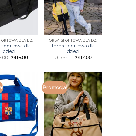
TORBA SPORTOWA DLA DZIECI
TORBA SPORTOWA DLA DZIECI
 sportowa dla
torba sportowa dla
dzieci
dzieci
6.00
zł
116.00
zł
179.00
zł
112.00
a!
Promocja!