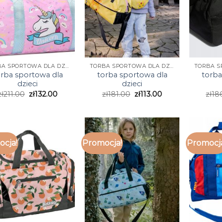
TORBA SPORTOWA DLA DZIECI
TORBA SPORTOWA DLA DZIECI
orba sportowa dla
torba sportowa dla
torba
dzieci
dzieci
zł
211.00
zł
132.00
zł
181.00
zł
113.00
zł
18
cja!
Promocja!
Promocj