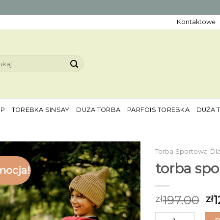
Kontaktowe
aj:
EP
TOREBKA SINSAY
DUZA TORBA
PARFOIS TOREBKA
DUŻA 
Torba Sportowa Dla
torba spo
mocja!
197.00
1
zł
zł
ilość torba sporto