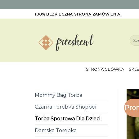
Skip
100% BEZPIECZNA STRONA ZAMÓWIENIA
to
content
Szuk
STRONA GŁÓWNA
SKL
Mommy Bag Torba
Pro
Czarna Torebka Shopper
Torba Sportowa Dla Dzieci
Damska Torebka