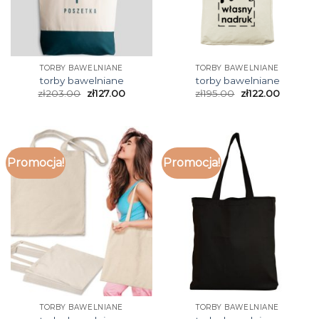
TORBY BAWELNIANE
TORBY BAWELNIANE
torby bawelniane
torby bawelniane
zł
203.00
zł
127.00
zł
195.00
zł
122.00
Promocja!
Promocja!
TORBY BAWELNIANE
TORBY BAWELNIANE