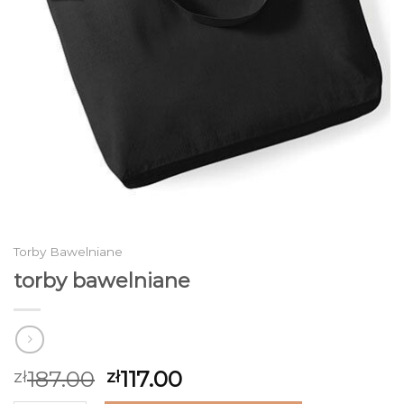
Torby Bawelniane
torby bawelniane
187.00
117.00
zł
zł