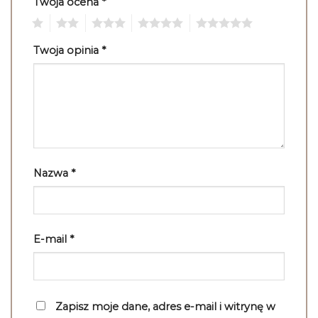
Twoja ocena
*
1
2
3
4
5
Twoja opinia
*
Nazwa
*
E-mail
*
Zapisz moje dane, adres e-mail i witrynę w