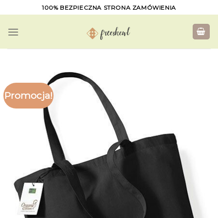
Skip
100% BEZPIECZNA STRONA ZAMÓWIENIA
to
content
Promocja!