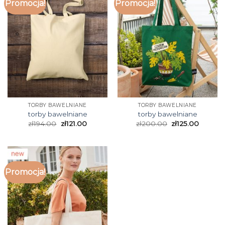
Promocja!
Promocja!
TORBY BAWELNIANE
TORBY BAWELNIANE
torby bawelniane
torby bawelniane
zł
194.00
zł
121.00
zł
200.00
zł
125.00
Promocja!