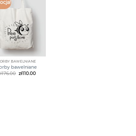
cja!
TORBY BAWELNIANE
orby bawelniane
ł
176.00
zł
110.00