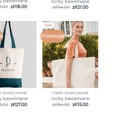
y bawelniane
torby bawelniane
9.00
zł
118.00
zł
194.00
zł
121.00
a!
Promocja!
Y BAWELNIANE
TORBY BAWELNIANE
y bawelniane
torby bawelniane
3.00
zł
127.00
zł
184.00
zł
115.00