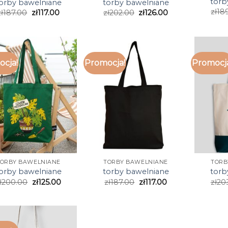
torb
orby bawelniane
torby bawelniane
zł
18
zł
187.00
zł
117.00
zł
202.00
zł
126.00
cja!
Promocja!
Promocj
TORBY BAWELNIANE
TORBY BAWELNIANE
TORB
orby bawelniane
torby bawelniane
torb
ł
200.00
zł
125.00
zł
187.00
zł
117.00
zł
20