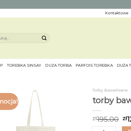
Kontaktowe
aj:
EP
TOREBKA SINSAY
DUZA TORBA
PARFOIS TOREBKA
DUŻA 
Torby Bawelniane
torby ba
mocja!
195.00
1
zł
zł
ilość torby bawel