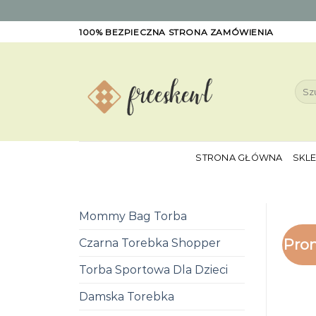
Skip
100% BEZPIECZNA STRONA ZAMÓWIENIA
to
content
Szuk
STRONA GŁÓWNA
SKL
Mommy Bag Torba
Pro
Czarna Torebka Shopper
Torba Sportowa Dla Dzieci
Damska Torebka