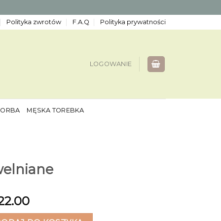
Polityka zwrotów
F.A.Q
Polityka prywatności
LOGOWANIE
TORBA
MĘSKA TOREBKA
welniane
22.00
niane