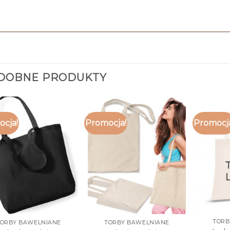
DOBNE PRODUKTY
cja!
Promocja!
Promocj
TORB
TORBY BAWELNIANE
TORBY BAWELNIANE