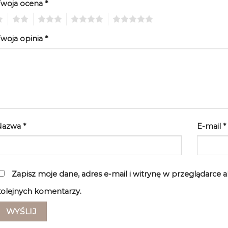
Twoja ocena
*
2
3
4
5
woja opinia
*
Nazwa
*
E-mail
*
Zapisz moje dane, adres e-mail i witrynę w przeglądarce 
olejnych komentarzy.