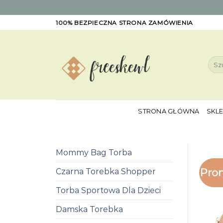
Skip
100% BEZPIECZNA STRONA ZAMÓWIENIA
to
content
Szuk
STRONA GŁÓWNA
SKL
Mommy Bag Torba
Pro
Czarna Torebka Shopper
Torba Sportowa Dla Dzieci
Damska Torebka