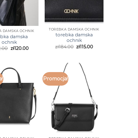
TOREBKA DAMSKA OCHNIK
A DAMSKA OCHNIK
torebka damska
ebka damska
ochnik
ochnik
zł
184.00
zł
115.00
2.00
zł
120.00
a!
Promocja!