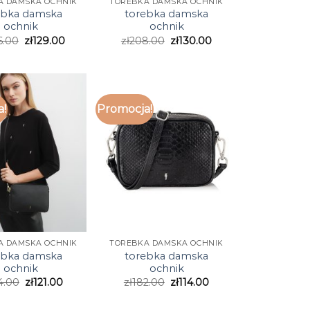
A DAMSKA OCHNIK
TOREBKA DAMSKA OCHNIK
ebka damska
torebka damska
ochnik
ochnik
6.00
zł
129.00
zł
208.00
zł
130.00
a!
Promocja!
A DAMSKA OCHNIK
TOREBKA DAMSKA OCHNIK
ebka damska
torebka damska
ochnik
ochnik
4.00
zł
121.00
zł
182.00
zł
114.00