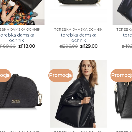
EBKA DAMSKA OCHNIK
TOREBKA DAMSKA OCHNIK
TOREBK
torebka damska
torebka damska
tor
ochnik
ochnik
ł
189.00
zł
118.00
zł
206.00
zł
129.00
zł
19
cja!
Promocja!
Promocj