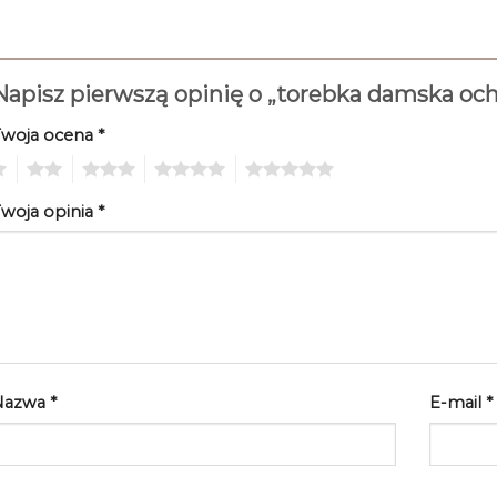
Napisz pierwszą opinię o „torebka damska oc
Twoja ocena
*
2
3
4
5
woja opinia
*
Nazwa
*
E-mail
*