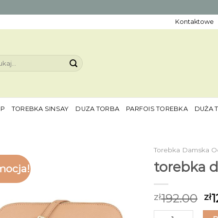
Kontaktowe
aj:
EP
TOREBKA SINSAY
DUZA TORBA
PARFOIS TOREBKA
DUŻA 
Torebka Damska O
torebka 
mocja!
192.00
1
zł
zł
ilość torebka dam