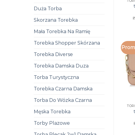
TOR
Duża Torba
z
Skorzana Torebka
Mała Torebka Na Ramię
Torebka Shopper Skórzana
Promo
Torebka Diverse
Torebka Damska Duza
Torba Turystyczna
Torebka Czarna Damska
Torba Do Wózka Czarna
TOR
Męska Torebka
Torby Plazowe
Torba Plecak 2w1 Damska