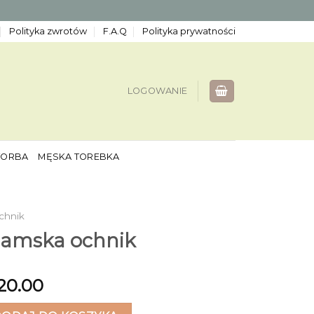
Polityka zwrotów
F.A.Q
Polityka prywatności
LOGOWANIE
TORBA
MĘSKA TOREBKA
chnik
damska ochnik
20.00
ska ochnik