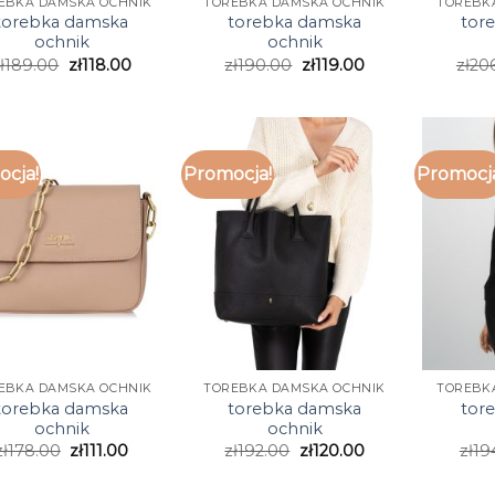
EBKA DAMSKA OCHNIK
TOREBKA DAMSKA OCHNIK
TOREBK
torebka damska
torebka damska
tor
ochnik
ochnik
ł
189.00
zł
118.00
zł
190.00
zł
119.00
zł
20
cja!
Promocja!
Promocj
EBKA DAMSKA OCHNIK
TOREBKA DAMSKA OCHNIK
TOREBK
torebka damska
torebka damska
tor
ochnik
ochnik
zł
178.00
zł
111.00
zł
192.00
zł
120.00
zł
19