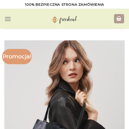
Skip
100% BEZPIECZNA STRONA ZAMÓWIENIA
to
content
Promocja!