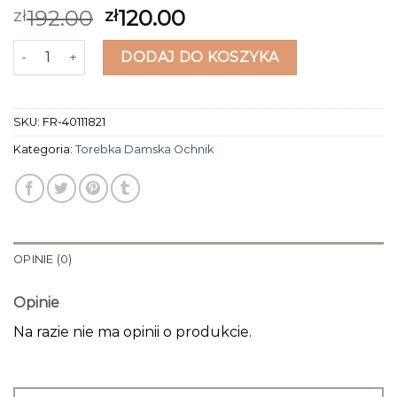
192.00
120.00
zł
zł
ilość torebka damska ochnik
DODAJ DO KOSZYKA
SKU:
FR-40111821
Kategoria:
Torebka Damska Ochnik
OPINIE (0)
Opinie
Na razie nie ma opinii o produkcie.