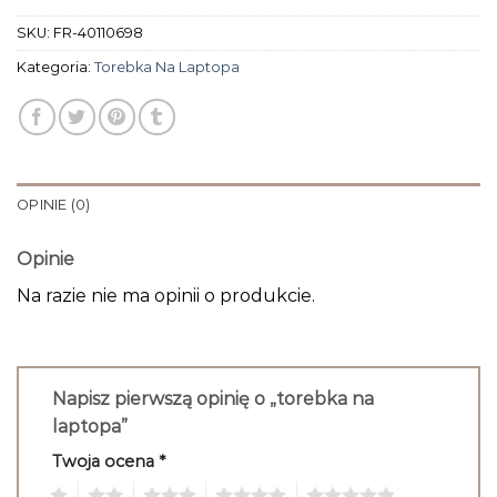
SKU:
FR-40110698
Kategoria:
Torebka Na Laptopa
OPINIE (0)
Opinie
Na razie nie ma opinii o produkcie.
Napisz pierwszą opinię o „torebka na
laptopa”
Twoja ocena
*
1
2
3
4
5