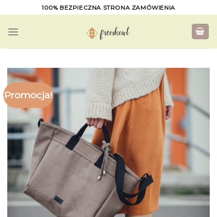
Skip
100% BEZPIECZNA STRONA ZAMÓWIENIA
to
content
Promocja!