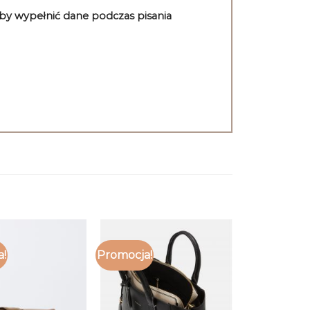
aby wypełnić dane podczas pisania
a!
Promocja!