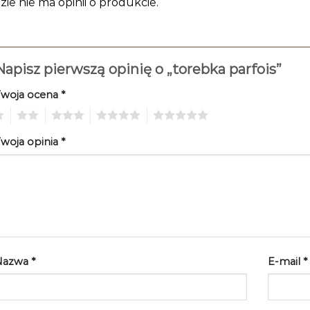
zie nie ma opinii o produkcie.
Napisz pierwszą opinię o „torebka parfois”
Twoja ocena
*
2
3
4
5
woja opinia
*
Nazwa
*
E-mail
*