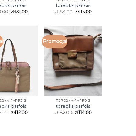
ebka parfois
torebka parfois
0.00
zł
131.00
zł
184.00
zł
115.00
a!
Promocja!
EBKA PARFOIS
TOREBKA PARFOIS
ebka parfois
torebka parfois
9.00
zł
112.00
zł
182.00
zł
114.00