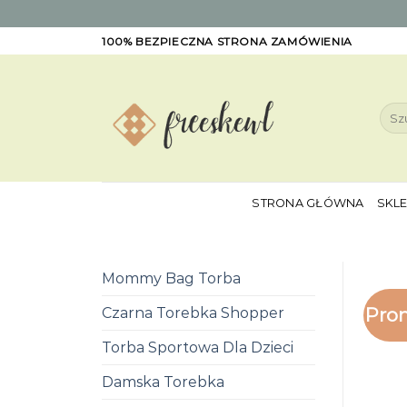
Skip
100% BEZPIECZNA STRONA ZAMÓWIENIA
to
content
Szuk
STRONA GŁÓWNA
SKL
Mommy Bag Torba
Pro
Czarna Torebka Shopper
Torba Sportowa Dla Dzieci
Damska Torebka