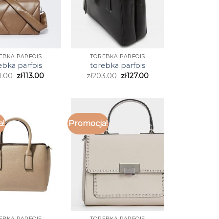
EBKA PARFOIS
TOREBKA PARFOIS
ebka parfois
torebka parfois
1.00
zł
113.00
zł
203.00
zł
127.00
a!
Promocja!
EBKA PARFOIS
TOREBKA PARFOIS