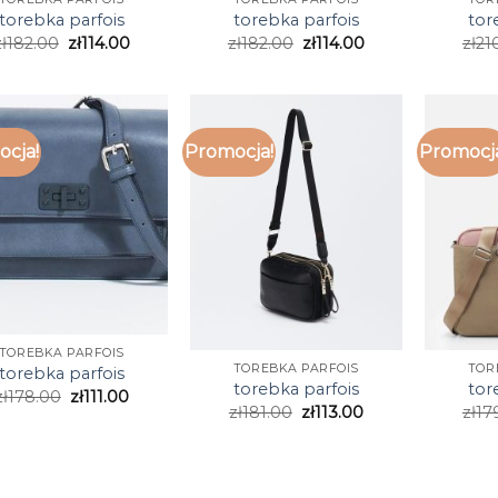
torebka parfois
torebka parfois
tor
ł
182.00
zł
114.00
zł
182.00
zł
114.00
zł
21
cja!
Promocja!
Promocj
TOREBKA PARFOIS
TOREBKA PARFOIS
TOR
torebka parfois
torebka parfois
tor
zł
178.00
zł
111.00
zł
181.00
zł
113.00
zł
17