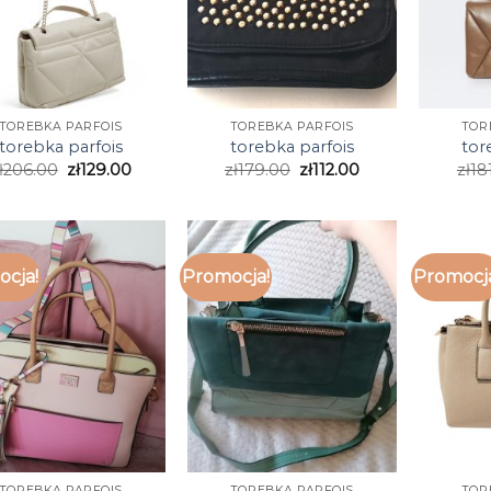
TOREBKA PARFOIS
TOREBKA PARFOIS
TOR
torebka parfois
torebka parfois
tor
ł
206.00
zł
129.00
zł
179.00
zł
112.00
zł
18
cja!
Promocja!
Promocj
TOREBKA PARFOIS
TOREBKA PARFOIS
TOR