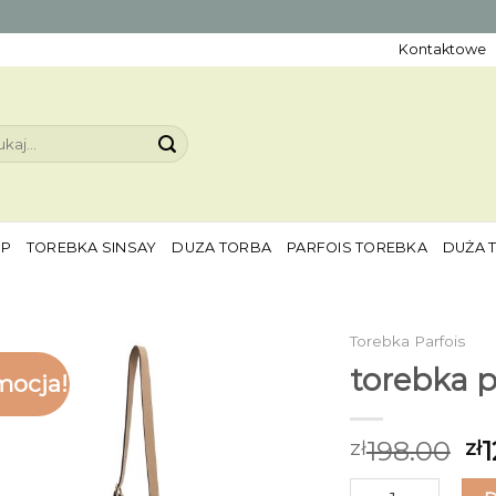
Kontaktowe
aj:
EP
TOREBKA SINSAY
DUZA TORBA
PARFOIS TOREBKA
DUŻA 
Torebka Parfois
torebka p
mocja!
198.00
1
zł
zł
ilość torebka parf