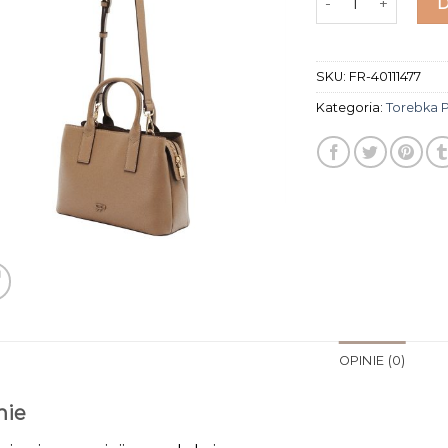
SKU:
FR-40111477
Kategoria:
Torebka P
OPINIE (0)
nie