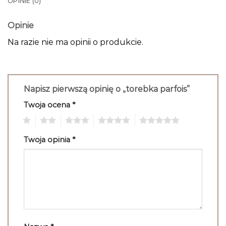
OPINIE (0)
Opinie
Na razie nie ma opinii o produkcie.
Napisz pierwszą opinię o „torebka parfois”
Twoja ocena
*
1
2
3
4
5
Twoja opinia
*