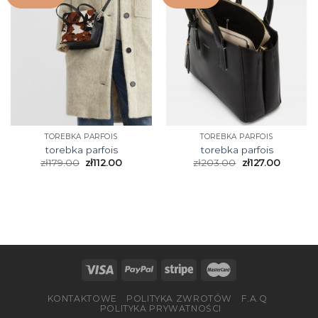
TOREBKA PARFOIS
TOREBKA PARFOIS
torebka parfois
torebka parfois
zł
179.00
zł
112.00
zł
203.00
zł
127.00
KONTAKTOWE
POLITYKA ZWROTÓW
F.A.Q
POLITYKA PRYWATNOŚCI