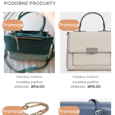
PODOBNE PRODUKTY
Promocja!
Promocja!
TOREBKA PARFOIS
TOREBKA PARFOIS
torebka parfois
torebka parfois
zł
182.00
zł
114.00
zł
184.00
zł
115.00
Promocja!
Promocja!