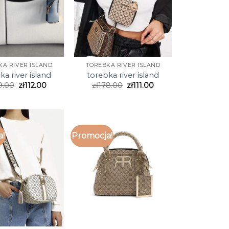
KA RIVER ISLAND
TOREBKA RIVER ISLAND
ka river island
torebka river island
9.00
zł
112.00
zł
178.00
zł
111.00
a!
Promocja!