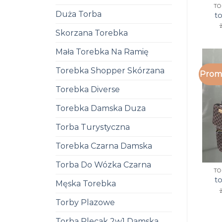
TO
Duża Torba
to
Skorzana Torebka
Mała Torebka Na Ramię
Torebka Shopper Skórzana
Promo
Torebka Diverse
Torebka Damska Duza
Torba Turystyczna
Torebka Czarna Damska
Torba Do Wózka Czarna
TO
to
Męska Torebka
Torby Plazowe
Torba Plecak 2w1 Damska