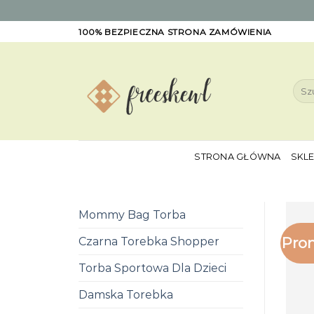
Skip
100% BEZPIECZNA STRONA ZAMÓWIENIA
to
content
Szuk
STRONA GŁÓWNA
SKL
Mommy Bag Torba
Pro
Czarna Torebka Shopper
Torba Sportowa Dla Dzieci
Damska Torebka