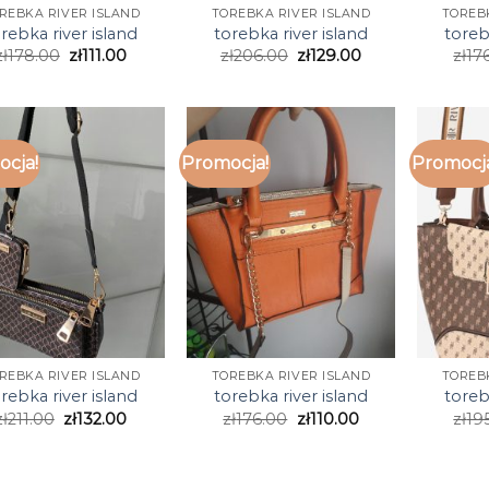
REBKA RIVER ISLAND
TOREBKA RIVER ISLAND
TOREB
rebka river island
torebka river island
toreb
zł
178.00
zł
111.00
zł
206.00
zł
129.00
zł
17
cja!
Promocja!
Promocj
REBKA RIVER ISLAND
TOREBKA RIVER ISLAND
TOREB
rebka river island
torebka river island
toreb
zł
211.00
zł
132.00
zł
176.00
zł
110.00
zł
19