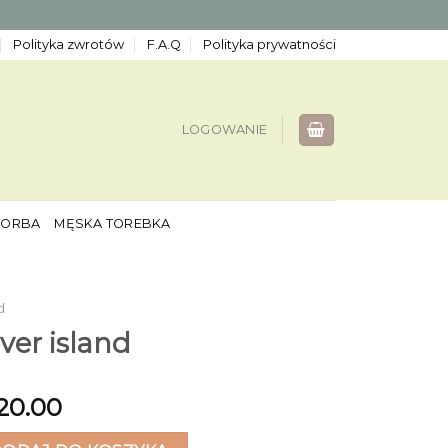
Polityka zwrotów
F.A.Q
Polityka prywatności
LOGOWANIE
TORBA
MĘSKA TOREBKA
d
ver island
20.00
 island