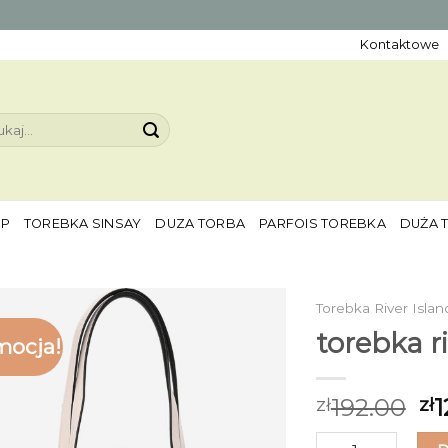
Kontaktowe
aj:
EP
TOREBKA SINSAY
DUZA TORBA
PARFOIS TOREBKA
DUŻA 
Torebka River Islan
torebka ri
mocja!
192.00
1
zł
zł
ilość torebka river