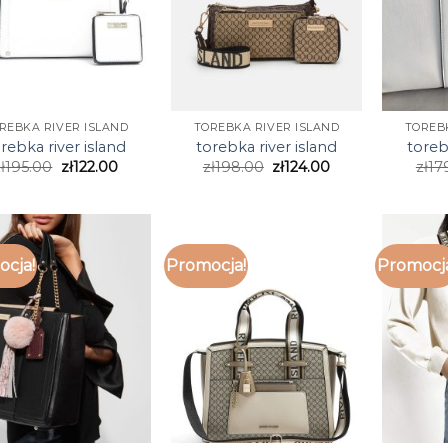
REBKA RIVER ISLAND
TOREBKA RIVER ISLAND
TOREB
rebka river island
torebka river island
toreb
ł
195.00
zł
122.00
zł
198.00
zł
124.00
zł
17
cja!
Promocja!
Promocj