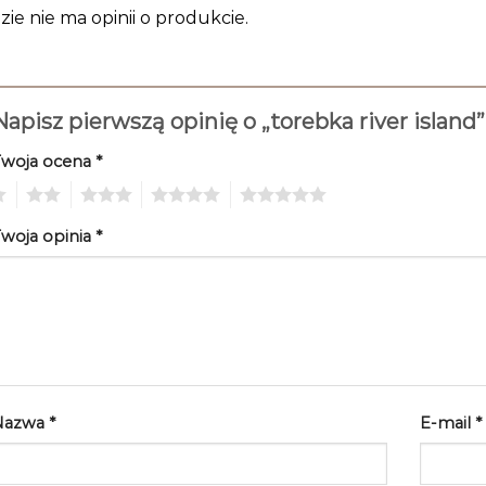
zie nie ma opinii o produkcie.
Napisz pierwszą opinię o „torebka river island
Twoja ocena
*
2
3
4
5
woja opinia
*
Nazwa
*
E-mail
*