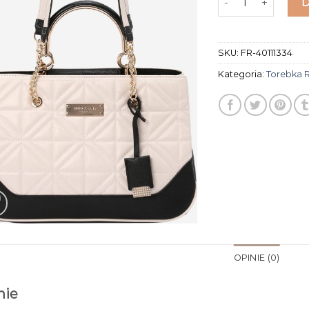
SKU:
FR-40111334
Kategoria:
Torebka R
OPINIE (0)
nie