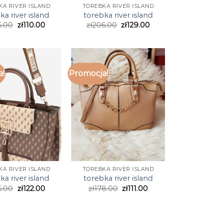
KA RIVER ISLAND
TOREBKA RIVER ISLAND
ka river island
torebka river island
6.00
zł
110.00
zł
206.00
zł
129.00
a!
Promocja!
KA RIVER ISLAND
TOREBKA RIVER ISLAND
ka river island
torebka river island
5.00
zł
122.00
zł
178.00
zł
111.00