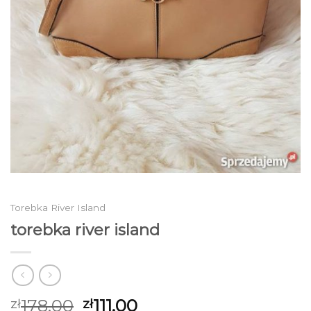
Torebka River Island
torebka river island
178.00
111.00
zł
zł