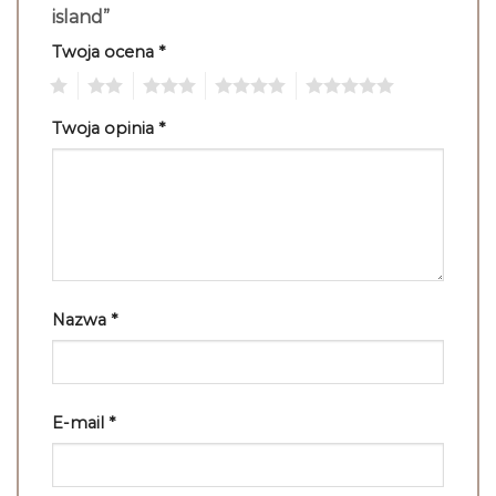
island”
Twoja ocena
*
1
2
3
4
5
Twoja opinia
*
Nazwa
*
E-mail
*