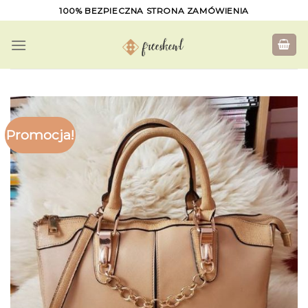
Skip
100% BEZPIECZNA STRONA ZAMÓWIENIA
to
content
Promocja!