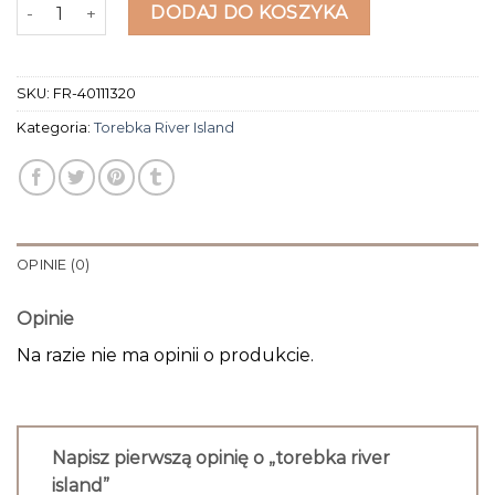
ilość torebka river island
DODAJ DO KOSZYKA
SKU:
FR-40111320
Kategoria:
Torebka River Island
OPINIE (0)
Opinie
Na razie nie ma opinii o produkcie.
Napisz pierwszą opinię o „torebka river
island”