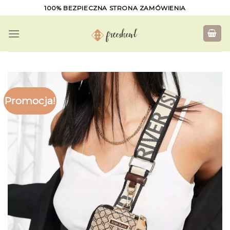
Skip
100% BEZPIECZNA STRONA ZAMÓWIENIA
to
content
Promocja!