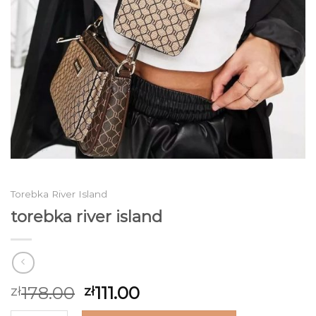
Torebka River Island
torebka river island
178.00
111.00
zł
zł