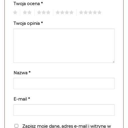
Twoja ocena
*
1
2
3
4
5
Twoja opinia
*
Nazwa
*
E-mail
*
Zapisz moje dane, adres e-mail i witrynę w