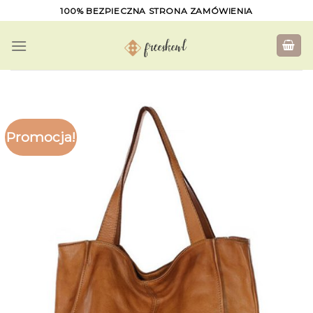
Skip
100% BEZPIECZNA STRONA ZAMÓWIENIA
to
content
Promocja!