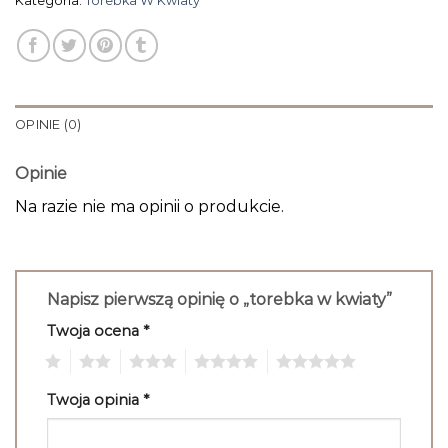
Kategoria:
Torebka W Kwiaty
OPINIE (0)
Opinie
Na razie nie ma opinii o produkcie.
Napisz pierwszą opinię o „torebka w kwiaty”
Twoja ocena
*
1
2
3
4
5
Twoja opinia
*