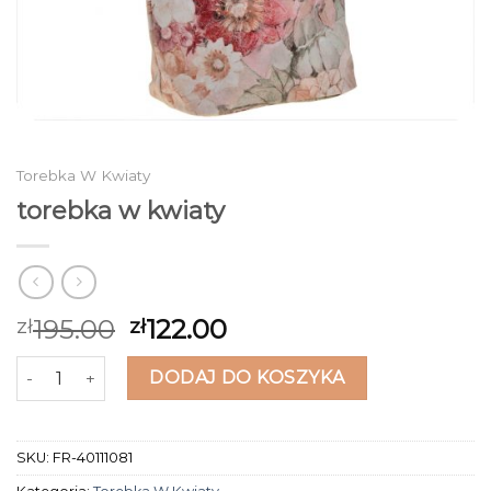
Torebka W Kwiaty
torebka w kwiaty
195.00
122.00
zł
zł
ilość torebka w kwiaty
DODAJ DO KOSZYKA
SKU:
FR-40111081