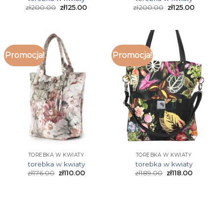
zł
200.00
zł
125.00
zł
200.00
zł
125.00
Promocja!
Promocja!
TOREBKA W KWIATY
TOREBKA W KWIATY
torebka w kwiaty
torebka w kwiaty
zł
176.00
zł
110.00
zł
189.00
zł
118.00