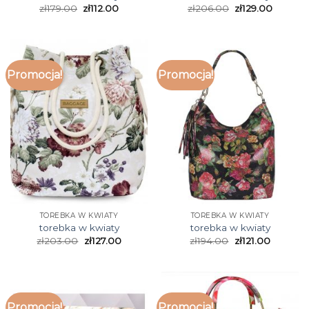
zł
179.00
zł
112.00
zł
206.00
zł
129.00
Promocja!
Promocja!
TOREBKA W KWIATY
TOREBKA W KWIATY
torebka w kwiaty
torebka w kwiaty
zł
203.00
zł
127.00
zł
194.00
zł
121.00
Promocja!
Promocja!