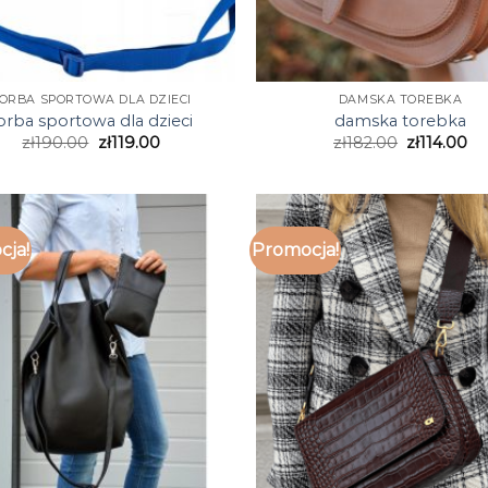
ORBA SPORTOWA DLA DZIECI
DAMSKA TOREBKA
orba sportowa dla dzieci
damska torebka
zł
190.00
zł
119.00
zł
182.00
zł
114.00
cja!
Promocja!