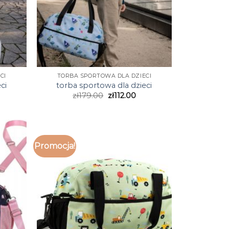
CI
TORBA SPORTOWA DLA DZIECI
ci
torba sportowa dla dzieci
zł
179.00
zł
112.00
Promocja!