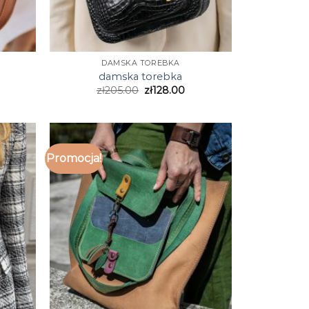
DAMSKA TOREBKA
damska torebka
zł
205.00
zł
128.00
Promocja!