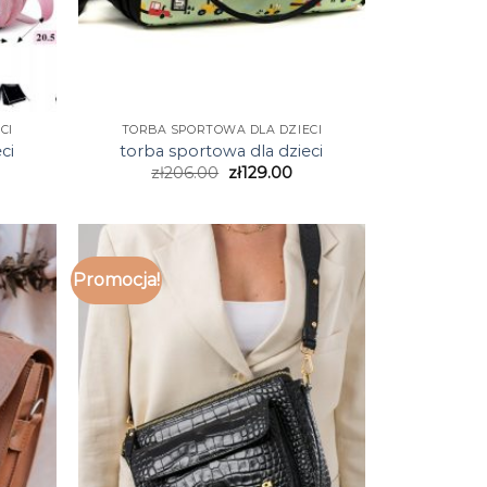
CI
TORBA SPORTOWA DLA DZIECI
ci
torba sportowa dla dzieci
zł
206.00
zł
129.00
Promocja!