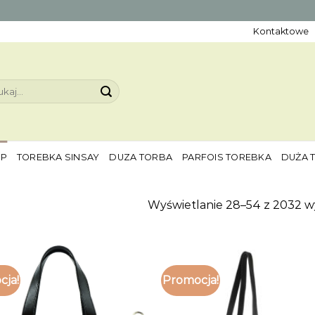
Kontaktowe
aj:
EP
TOREBKA SINSAY
DUZA TORBA
PARFOIS TOREBKA
DUŻA 
Wyświetlanie 28–54 z 2032 
cja!
Promocja!