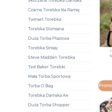
Skórzana Torebka Damska
Czarna Torebka Na Ramię
Twinset Torebka
Torebka Slomiana
Duża Torba Plażowa
Torebka Sinsay
T
t
Steve Madden Torebka
Ted Baker Torebki
Mała Torba Sportowa
Promo
Torba O Bag
Torebka Damska A4
Duża Torba Shopper