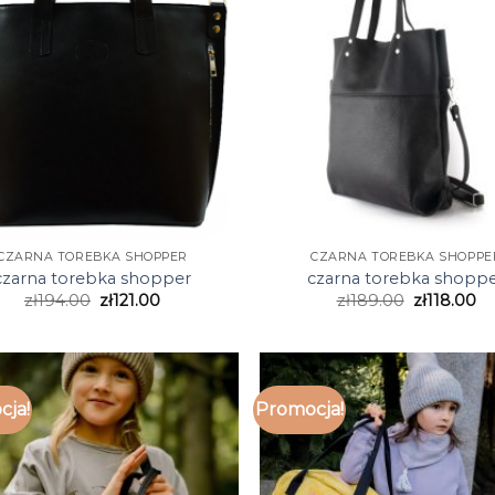
CZARNA TOREBKA SHOPPER
CZARNA TOREBKA SHOPPE
czarna torebka shopper
czarna torebka shopp
zł
194.00
zł
121.00
zł
189.00
zł
118.00
cja!
Promocja!