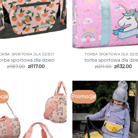
ORBA SPORTOWA DLA DZIECI
TORBA SPORTOWA DLA DZIE
orba sportowa dla dzieci
torba sportowa dla dzie
zł
187.00
zł
117.00
zł
211.00
zł
132.00
cja!
Promocja!