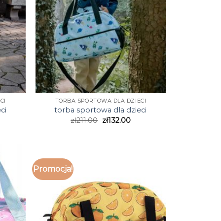
CI
TORBA SPORTOWA DLA DZIECI
ci
torba sportowa dla dzieci
zł
211.00
zł
132.00
Promocja!