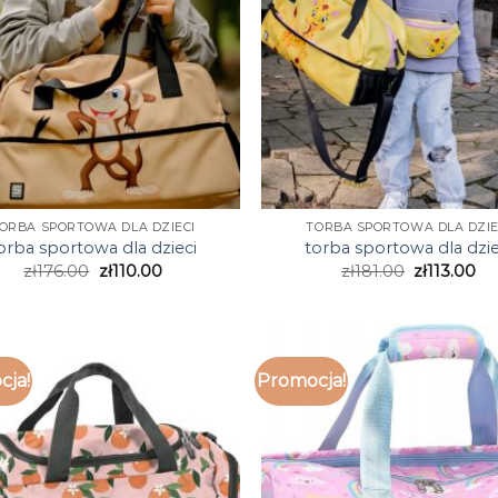
ORBA SPORTOWA DLA DZIECI
TORBA SPORTOWA DLA DZIE
orba sportowa dla dzieci
torba sportowa dla dzie
zł
176.00
zł
110.00
zł
181.00
zł
113.00
cja!
Promocja!