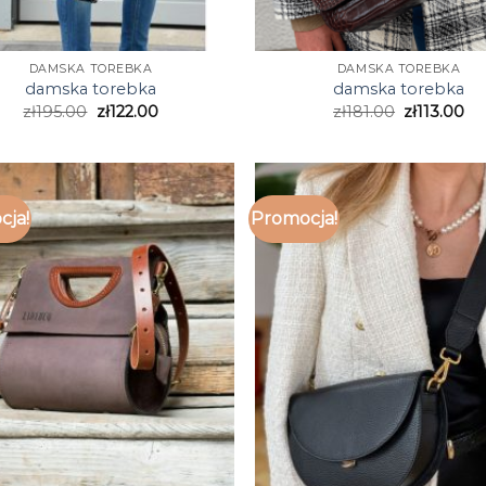
DAMSKA TOREBKA
DAMSKA TOREBKA
damska torebka
damska torebka
zł
195.00
zł
122.00
zł
181.00
zł
113.00
cja!
Promocja!