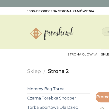
Skip
100% BEZPIECZNA STRONA ZAMÓWIENIA
to
content
Szuk
STRONA GŁÓWNA
SKL
Sklep
/
Strona 2
Mommy Bag Torba
Promo
Czarna Torebka Shopper
Torba Sportowa Dla Dzieci