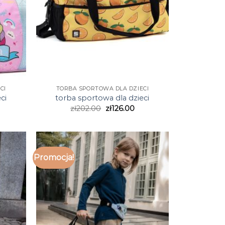
CI
TORBA SPORTOWA DLA DZIECI
ci
torba sportowa dla dzieci
zł
202.00
zł
126.00
Promocja!