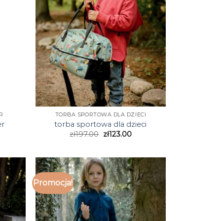
R
TORBA SPORTOWA DLA DZIECI
er
torba sportowa dla dzieci
zł
197.00
zł
123.00
Promocja!