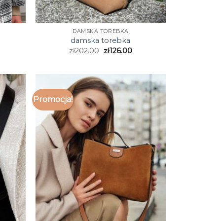
DAMSKA TOREBKA
damska torebka
zł
202.00
zł
126.00
Promocja!