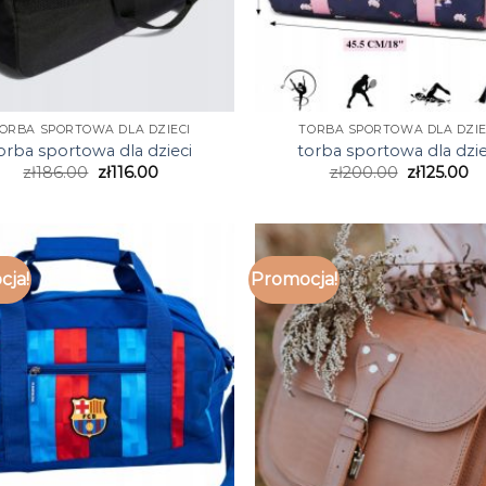
ORBA SPORTOWA DLA DZIECI
TORBA SPORTOWA DLA DZIE
orba sportowa dla dzieci
torba sportowa dla dzie
zł
186.00
zł
116.00
zł
200.00
zł
125.00
cja!
Promocja!