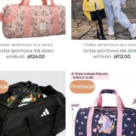
ORBA SPORTOWA DLA DZIECI
TORBA SPORTOWA DLA DZIE
orba sportowa dla dzieci
torba sportowa dla dzie
zł
198.00
zł
124.00
zł
179.00
zł
112.00
cja!
Promocja!