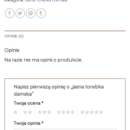
Kategoria:
Jasna Torebka Damska
OPINIE (0)
Opinie
Na razie nie ma opinii o produkcie.
Napisz pierwszą opinię o „jasna torebka
damska”
Twoja ocena
*
1
2
3
4
5
Twoja opinia
*