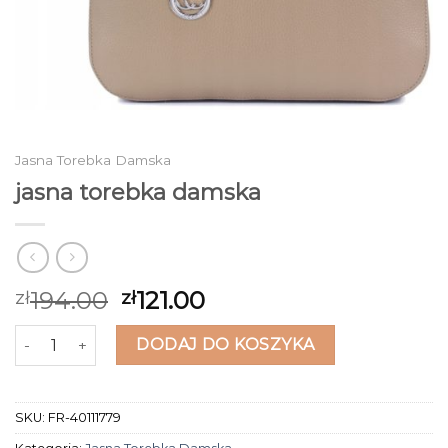
Jasna Torebka Damska
jasna torebka damska
194.00
121.00
zł
zł
ilość jasna torebka damska
DODAJ DO KOSZYKA
SKU:
FR-40111779