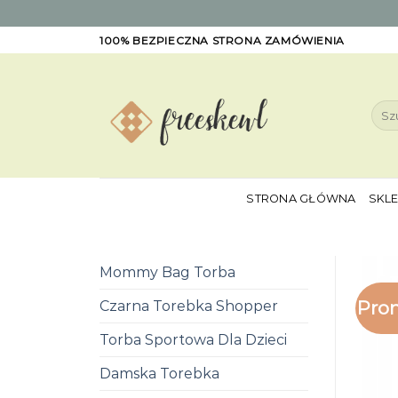
Skip
100% BEZPIECZNA STRONA ZAMÓWIENIA
to
content
Szuk
STRONA GŁÓWNA
SKL
Mommy Bag Torba
Pro
Czarna Torebka Shopper
Torba Sportowa Dla Dzieci
Damska Torebka