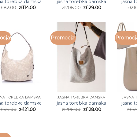
na torebka damska
jasna torebka damska
jasna 
ł
182.00
zł
114.00
zł
206.00
zł
129.00
zł
21
cja!
Promocja!
Promocj
SNA TOREBKA DAMSKA
JASNA TOREBKA DAMSKA
JASNA 
na torebka damska
jasna torebka damska
jasna 
ł
194.00
zł
121.00
zł
205.00
zł
128.00
zł
19