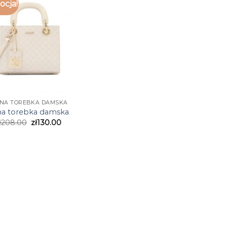
cja!
SNA TOREBKA DAMSKA
na torebka damska
ł
208.00
zł
130.00