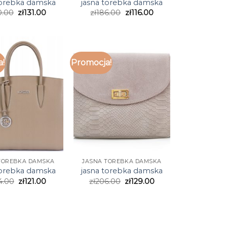
torebka damska
jasna torebka damska
0.00
zł
131.00
zł
186.00
zł
116.00
a!
Promocja!
TOREBKA DAMSKA
JASNA TOREBKA DAMSKA
torebka damska
jasna torebka damska
4.00
zł
121.00
zł
206.00
zł
129.00