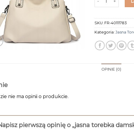
SKU:
FR-40111783
Kategoria:
Jasna To
OPINIE (0)
nie
zie nie ma opinii o produkcie.
Napisz pierwszą opinię o „jasna torebka dams