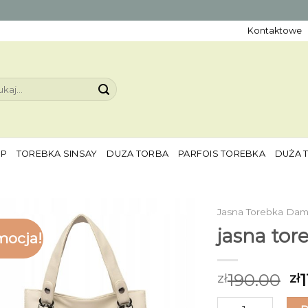
Kontaktowe
aj:
EP
TOREBKA SINSAY
DUZA TORBA
PARFOIS TOREBKA
DUŻA 
Jasna Torebka Da
jasna to
mocja!
190.00
1
zł
zł
ilość jasna toreb