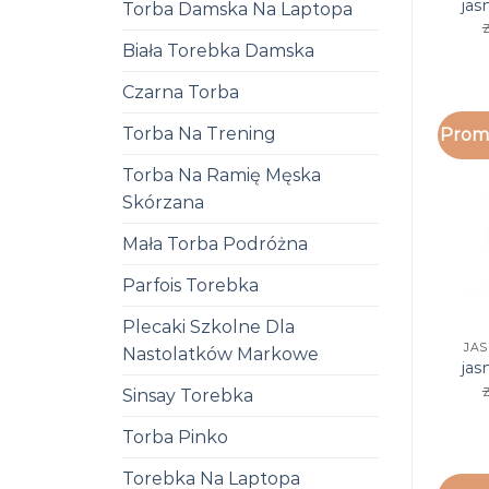
jas
Torba Damska Na Laptopa
z
Biała Torebka Damska
Czarna Torba
Torba Na Trening
Promo
Torba Na Ramię Męska
Skórzana
Mała Torba Podróżna
Parfois Torebka
Plecaki Szkolne Dla
JA
Nastolatków Markowe
jas
z
Sinsay Torebka
Torba Pinko
Torebka Na Laptopa