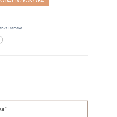
DODAJ DO KOSZYKA
rebka Damska
ka”