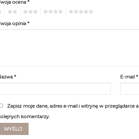
Twoja ocena
*
2
3
4
5
woja opinia
*
Nazwa
*
E-mail
*
Zapisz moje dane, adres e-mail i witrynę w przeglądarce 
olejnych komentarzy.