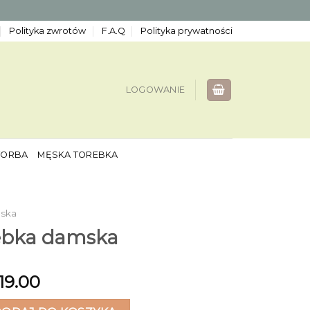
Polityka zwrotów
F.A.Q
Polityka prywatności
LOGOWANIE
TORBA
MĘSKA TOREBKA
mska
rebka damska
19.00
ka damska