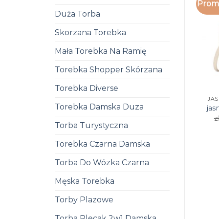
Promo
Duża Torba
Skorzana Torebka
Mała Torebka Na Ramię
Torebka Shopper Skórzana
Torebka Diverse
JA
Torebka Damska Duza
jas
z
Torba Turystyczna
Torebka Czarna Damska
Torba Do Wózka Czarna
Męska Torebka
Torby Plazowe
Torba Plecak 2w1 Damska