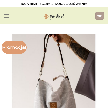
Skip
100% BEZPIECZNA STRONA ZAMÓWIENIA
to
content
Promocja!