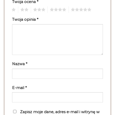
Twoja ocena
*
1
2
3
4
5
Twoja opinia
*
Nazwa
*
E-mail
*
Zapisz moje dane, adres e-mail i witrynę w