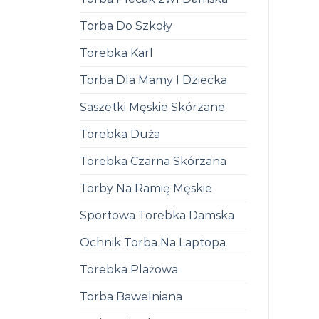
Torba Do Szkoły
Torebka Karl
Torba Dla Mamy I Dziecka
Saszetki Męskie Skórzane
Torebka Duża
Torebka Czarna Skórzana
Torby Na Ramię Męskie
Sportowa Torebka Damska
Ochnik Torba Na Laptopa
Torebka Plażowa
Torba Bawelniana