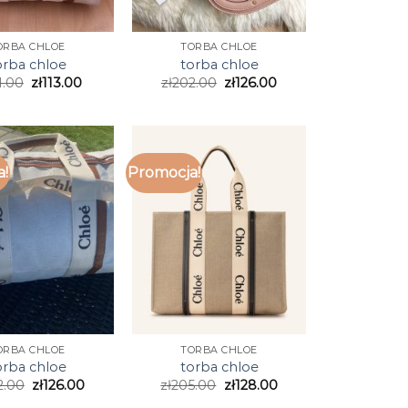
ORBA CHLOE
TORBA CHLOE
orba chloe
torba chloe
1.00
zł
113.00
zł
202.00
zł
126.00
a!
Promocja!
ORBA CHLOE
TORBA CHLOE
orba chloe
torba chloe
2.00
zł
126.00
zł
205.00
zł
128.00