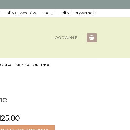
Polityka zwrotów
F.A.Q
Polityka prywatności
LOGOWANIE
TORBA
MĘSKA TOREBKA
oe
125.00