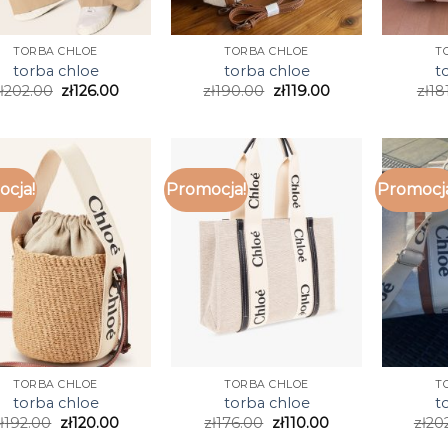
TORBA CHLOE
TORBA CHLOE
T
torba chloe
torba chloe
t
ł
202.00
zł
126.00
zł
190.00
zł
119.00
zł
18
cja!
Promocja!
Promocj
TORBA CHLOE
TORBA CHLOE
T
torba chloe
torba chloe
t
ł
192.00
zł
120.00
zł
176.00
zł
110.00
zł
20