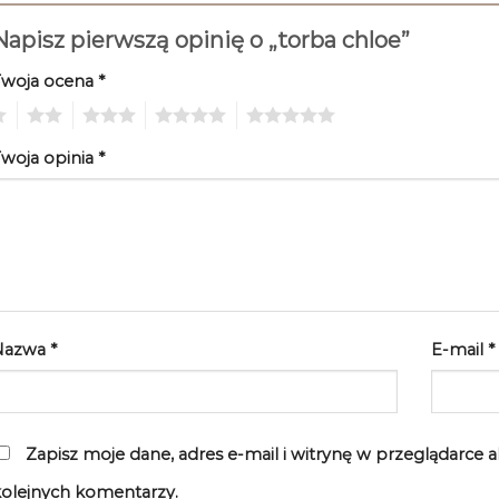
Napisz pierwszą opinię o „torba chloe”
Twoja ocena
*
2
3
4
5
woja opinia
*
Nazwa
*
E-mail
*
Zapisz moje dane, adres e-mail i witrynę w przeglądarce 
olejnych komentarzy.