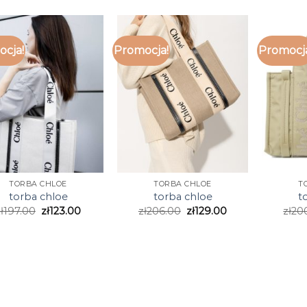
cja!
Promocja!
Promocj
TORBA CHLOE
TORBA CHLOE
T
torba chloe
torba chloe
t
ł
197.00
zł
123.00
zł
206.00
zł
129.00
zł
20