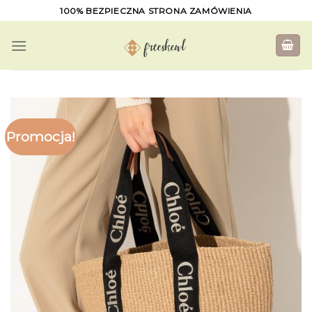
Skip
100% BEZPIECZNA STRONA ZAMÓWIENIA
to
content
Promocja!