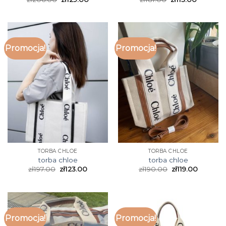
Promocja!
Promocja!
TORBA CHLOE
TORBA CHLOE
torba chloe
torba chloe
zł
197.00
zł
123.00
zł
190.00
zł
119.00
Promocja!
Promocja!