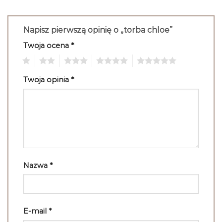
Napisz pierwszą opinię o „torba chloe”
Twoja ocena
*
1
2
3
4
5
Twoja opinia
*
Nazwa
*
E-mail
*