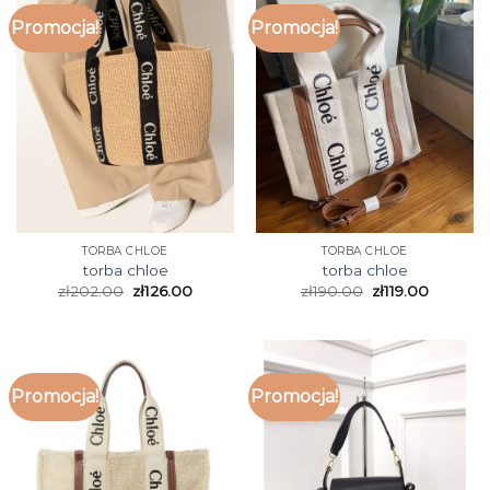
Promocja!
Promocja!
TORBA CHLOE
TORBA CHLOE
torba chloe
torba chloe
zł
202.00
zł
126.00
zł
190.00
zł
119.00
Promocja!
Promocja!