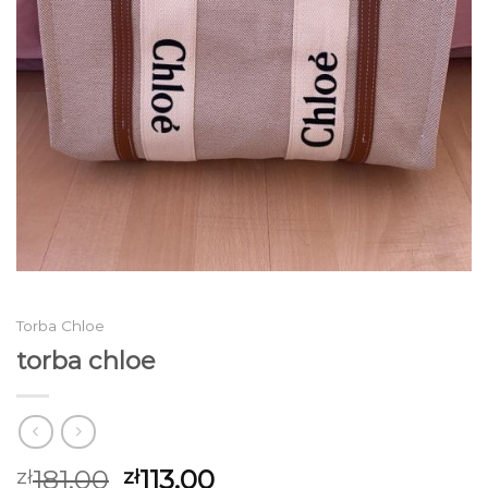
Torba Chloe
torba chloe
181.00
113.00
zł
zł