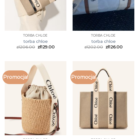
TORBA CHLOE
TORBA CHLOE
torba chloe
torba chloe
zł
206.00
zł
129.00
zł
202.00
zł
126.00
Promocja!
Promocja!