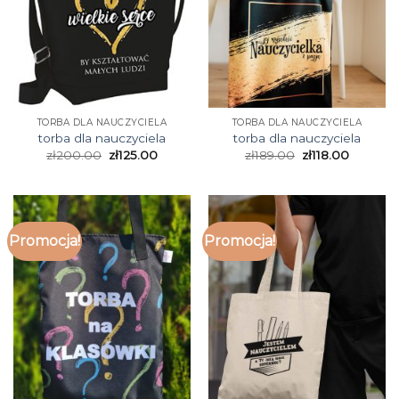
TORBA DLA NAUCZYCIELA
TORBA DLA NAUCZYCIELA
torba dla nauczyciela
torba dla nauczyciela
zł
200.00
zł
125.00
zł
189.00
zł
118.00
Promocja!
Promocja!