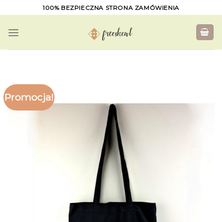
Skip
100% BEZPIECZNA STRONA ZAMÓWIENIA
to
content
Promocja!