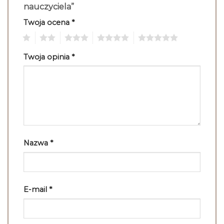
nauczyciela”
Twoja ocena
*
1
2
3
4
5
Twoja opinia
*
Nazwa
*
E-mail
*