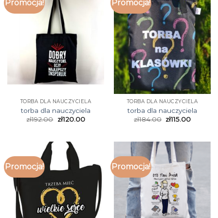
Promocja!
Promocja!
TORBA DLA NAUCZYCIELA
TORBA DLA NAUCZYCIELA
torba dla nauczyciela
torba dla nauczyciela
zł
192.00
zł
120.00
zł
184.00
zł
115.00
Promocja!
Promocja!