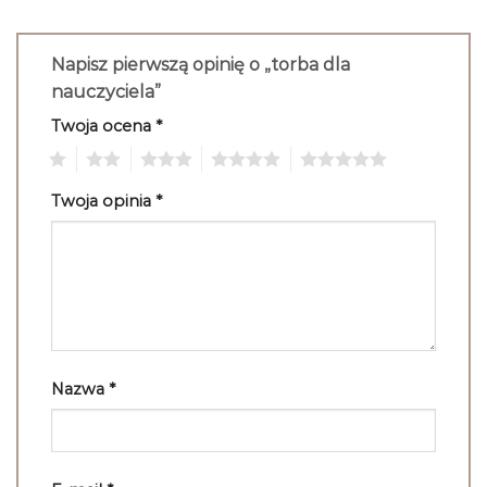
Napisz pierwszą opinię o „torba dla
nauczyciela”
Twoja ocena
*
1
2
3
4
5
Twoja opinia
*
Nazwa
*