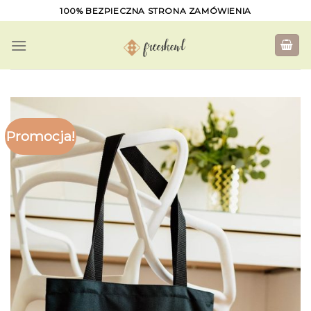
Skip
100% BEZPIECZNA STRONA ZAMÓWIENIA
to
content
Promocja!