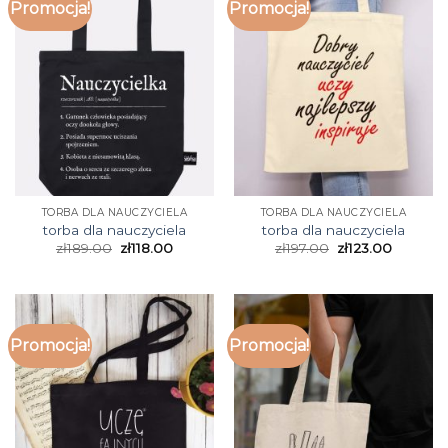
Promocja!
Promocja!
TORBA DLA NAUCZYCIELA
TORBA DLA NAUCZYCIELA
torba dla nauczyciela
torba dla nauczyciela
zł
189.00
zł
118.00
zł
197.00
zł
123.00
Promocja!
Promocja!