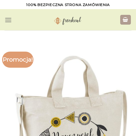
Skip
100% BEZPIECZNA STRONA ZAMÓWIENIA
to
content
Promocja!