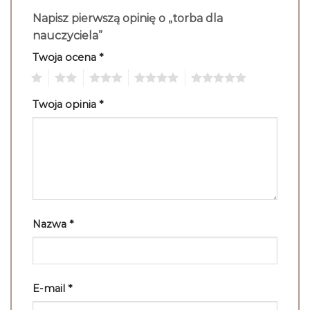
Napisz pierwszą opinię o „torba dla
nauczyciela”
Twoja ocena
*
1
2
3
4
5
Twoja opinia
*
Nazwa
*
E-mail
*