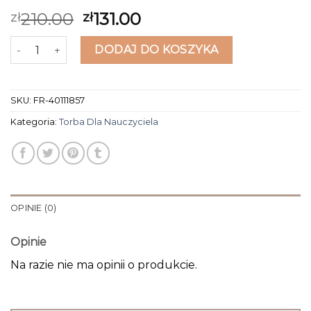
210.00
131.00
zł
zł
ilość torba dla nauczyciela
DODAJ DO KOSZYKA
SKU:
FR-40111857
Kategoria:
Torba Dla Nauczyciela
OPINIE (0)
Opinie
Na razie nie ma opinii o produkcie.