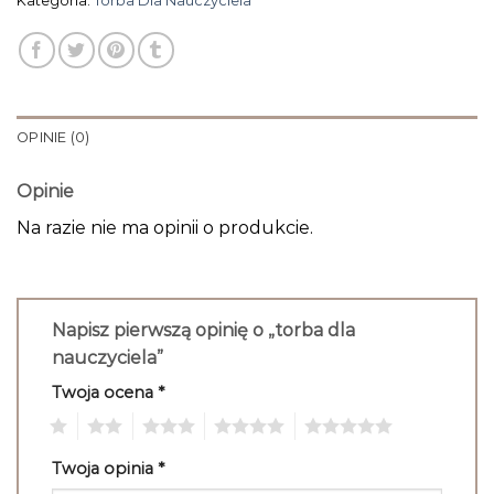
Kategoria:
Torba Dla Nauczyciela
OPINIE (0)
Opinie
Na razie nie ma opinii o produkcie.
Napisz pierwszą opinię o „torba dla
nauczyciela”
Twoja ocena
*
1
2
3
4
5
Twoja opinia
*