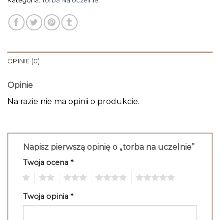
Kategoria:
Torba Na Uczelnie
OPINIE (0)
Opinie
Na razie nie ma opinii o produkcie.
Napisz pierwszą opinię o „torba na uczelnie”
Twoja ocena
*
1
2
3
4
5
Twoja opinia
*