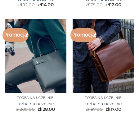
zł
182.00
zł
114.00
zł
179.00
zł
112.00
Promocja!
Promocja!
TORBA NA UCZELNIE
TORBA NA UCZELNIE
torba na uczelnie
torba na uczelnie
zł
205.00
zł
128.00
zł
187.00
zł
117.00