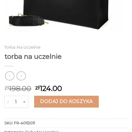
Torba Na Uczelnie
torba na uczelnie
198.00
124.00
zł
zł
ilość torba na uczelnie
DODAJ DO KOSZYKA
SKU:
FR-40112011