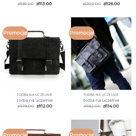
zł
181.00
zł
113.00
zł
202.00
zł
126.00
Promocja!
Promocja!
TORBA NA UCZELNIE
TORBA NA UCZELNIE
torba na uczelnie
torba na uczelnie
zł
179.00
zł
112.00
zł
182.00
zł
114.00
Promocja!
Promocja!