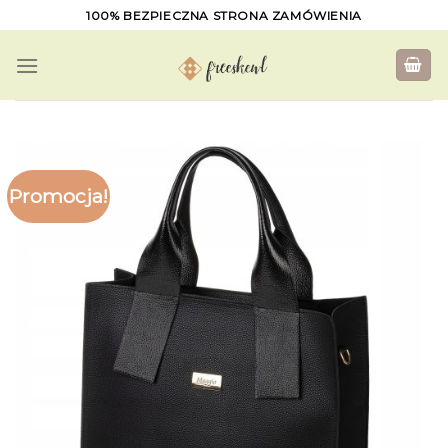
Skip
100% BEZPIECZNA STRONA ZAMÓWIENIA
to
content
Promocja!