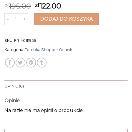
195.00
122.00
zł
zł
ilość torebka shopper ochnik
DODAJ DO KOSZYKA
SKU:
FR-40111956
Kategoria:
Torebka Shopper Ochnik
OPINIE (0)
Opinie
Na razie nie ma opinii o produkcie.