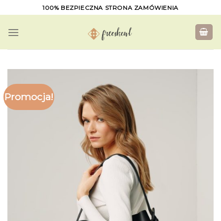
Skip
100% BEZPIECZNA STRONA ZAMÓWIENIA
to
content
Promocja!