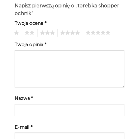
Napisz pierwszą opinię o „torebka shopper
ochnik”
Twoja ocena
*
1
2
3
4
5
Twoja opinia
*
Nazwa
*
E-mail
*