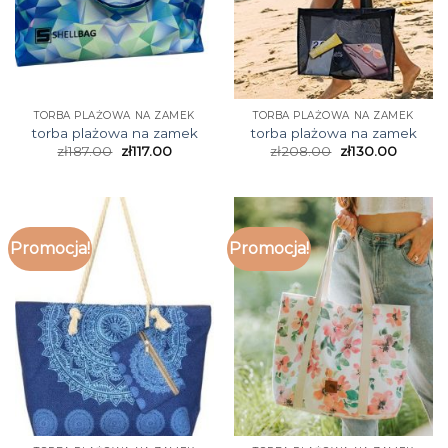
TORBA PLAŻOWA NA ZAMEK
TORBA PLAŻOWA NA ZAMEK
torba plażowa na zamek
torba plażowa na zamek
zł
187.00
zł
117.00
zł
208.00
zł
130.00
Promocja!
Promocja!