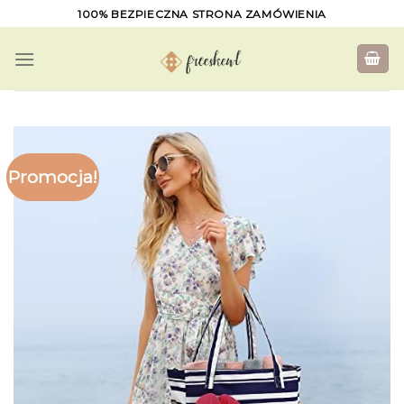
Skip
100% BEZPIECZNA STRONA ZAMÓWIENIA
to
content
Promocja!