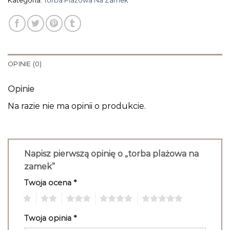
Kategoria:
Torba Plażowa Na Zamek
OPINIE (0)
Opinie
Na razie nie ma opinii o produkcie.
Napisz pierwszą opinię o „torba plażowa na
zamek”
Twoja ocena
*
1
2
3
4
5
Twoja opinia
*