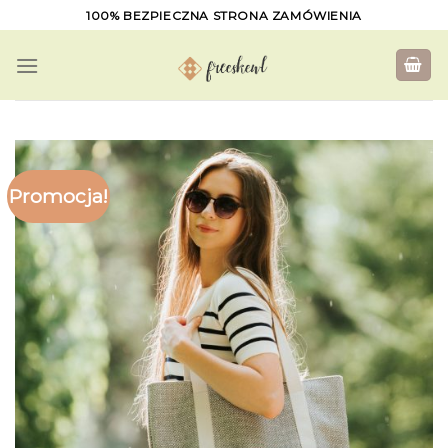
Skip
100% BEZPIECZNA STRONA ZAMÓWIENIA
to
content
Promocja!