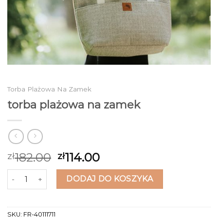
Torba Plażowa Na Zamek
torba plażowa na zamek
182.00
114.00
zł
zł
ilość torba plażowa na zamek
DODAJ DO KOSZYKA
SKU:
FR-40111711