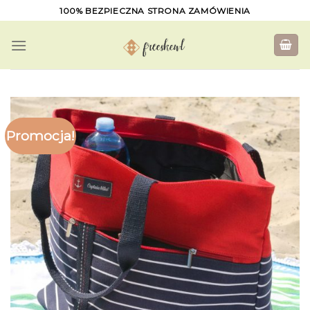
Skip
100% BEZPIECZNA STRONA ZAMÓWIENIA
to
content
Promocja!