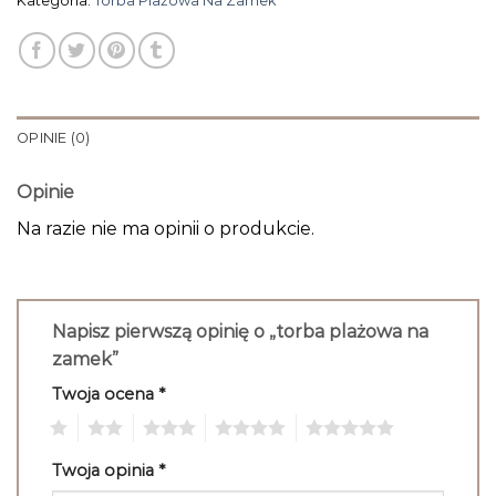
Kategoria:
Torba Plażowa Na Zamek
OPINIE (0)
Opinie
Na razie nie ma opinii o produkcie.
Napisz pierwszą opinię o „torba plażowa na
zamek”
Twoja ocena
*
1
2
3
4
5
Twoja opinia
*