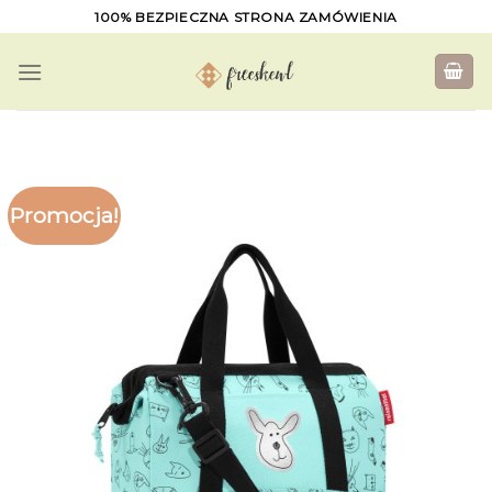
Skip
100% BEZPIECZNA STRONA ZAMÓWIENIA
to
content
Promocja!