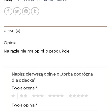
Kategoria:
Torba Podróżna Dla Dziecka
OPINIE (0)
Opinie
Na razie nie ma opinii o produkcie.
Napisz pierwszą opinię o „torba podróżna
dla dziecka”
Twoja ocena
*
1
2
3
4
5
Twoja opinia
*