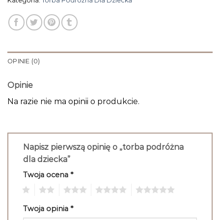
Kategoria:
Torba Podróżna Dla Dziecka
OPINIE (0)
Opinie
Na razie nie ma opinii o produkcie.
Napisz pierwszą opinię o „torba podróżna
dla dziecka”
Twoja ocena
*
1
2
3
4
5
Twoja opinia
*