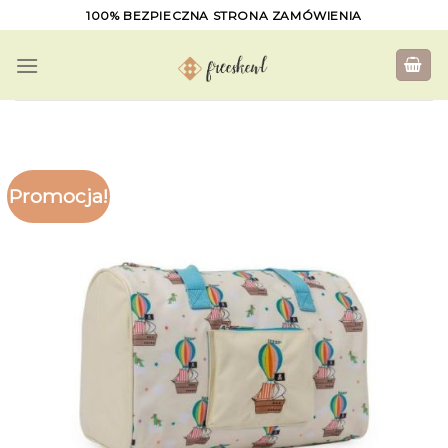
Skip
100% BEZPIECZNA STRONA ZAMÓWIENIA
to
content
Promocja!