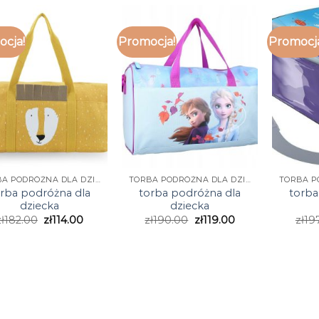
cja!
Promocja!
Promocj
TORBA PODRÓŻNA DLA DZIECKA
TORBA PODRÓŻNA DLA DZIECKA
rba podróżna dla
torba podróżna dla
torba
dziecka
dziecka
ł
182.00
zł
114.00
zł
190.00
zł
119.00
zł
19