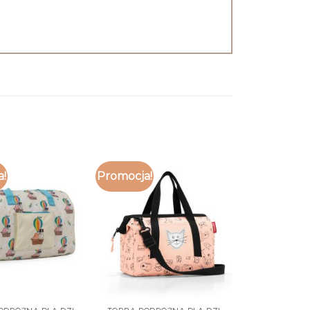
a!
Promocja!