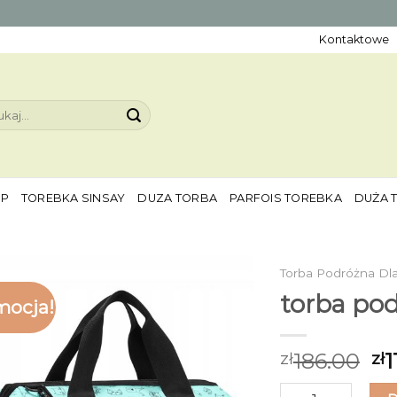
Kontaktowe
aj:
EP
TOREBKA SINSAY
DUZA TORBA
PARFOIS TOREBKA
DUŻA 
Torba Podróżna Dl
torba pod
mocja!
186.00
1
zł
zł
ilość torba podró