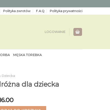
Polityka zwrotów
F.A.Q
Polityka prywatności
LOGOWANIE
TORBA
MĘSKA TOREBKA
a Dziecka
różna dla dziecka
16.00
żna dla dziecka