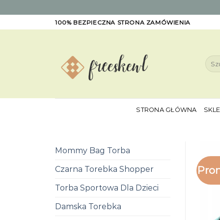
Skip
100% BEZPIECZNA STRONA ZAMÓWIENIA
to
content
Szuk
STRONA GŁÓWNA
SKL
Mommy Bag Torba
Pro
Czarna Torebka Shopper
Torba Sportowa Dla Dzieci
Damska Torebka