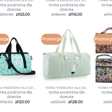
TORBA PODRÓŻNA DLA DZIECKA
TORBA PODRÓŻNA DLA DZIECKA
rba podróżna dla
torba podróżna dla
torba
dziecka
dziecka
ł
200.00
zł
125.00
zł
186.00
zł
116.00
zł
19
cja!
Promocja!
Promocj
TORBA PODRÓŻNA DLA DZIECKA
TORBA PODRÓŻNA DLA DZIECKA
rba podróżna dla
torba podróżna dla
torba
dziecka
dziecka
ł
192.00
zł
120.00
zł
205.00
zł
128.00
zł
20