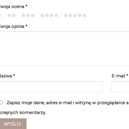
Twoja ocena
*
2
3
4
5
woja opinia
*
Nazwa
*
E-mail
*
Zapisz moje dane, adres e-mail i witrynę w przeglądarce 
olejnych komentarzy.