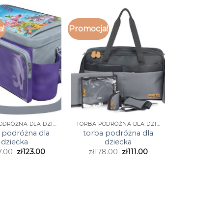
a!
Promocja!
TORBA PODRÓŻNA DLA DZIECKA
TORBA PODRÓŻNA DLA DZIECKA
 podróżna dla
torba podróżna dla
dziecka
dziecka
7.00
zł
123.00
zł
178.00
zł
111.00