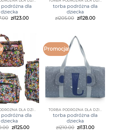
TORBA PODRÓŻNA DLA DZIECKA
TORBA PODRÓŻNA DLA DZIECKA
 podróżna dla
torba podróżna dla
dziecka
dziecka
7.00
zł
123.00
zł
205.00
zł
128.00
a!
Promocja!
TORBA PODRÓŻNA DLA DZIECKA
TORBA PODRÓŻNA DLA DZIECKA
 podróżna dla
torba podróżna dla
dziecka
dziecka
0.00
zł
125.00
zł
210.00
zł
131.00