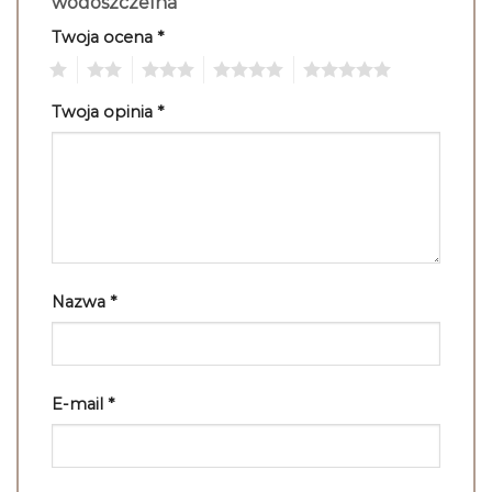
wodoszczelna”
Twoja ocena
*
1
2
3
4
5
Twoja opinia
*
Nazwa
*
E-mail
*