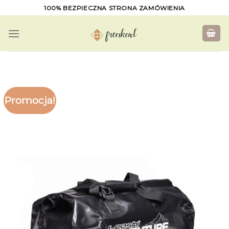
Skip
100% BEZPIECZNA STRONA ZAMÓWIENIA
to
content
Promocja!