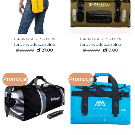
TORBA WODOSZCZELNA
TORBA WODOSZCZELNA
torba wodoszczelna
torba wodoszczelna
zł
203.00
zł
127.00
zł
190.00
zł
119.00
Promocja!
Promocja!