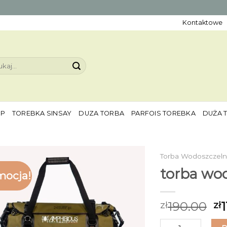
Kontaktowe
aj:
EP
TOREBKA SINSAY
DUZA TORBA
PARFOIS TOREBKA
DUŻA 
Torba Wodoszczel
torba wo
mocja!
190.00
1
zł
zł
ilość torba wodos