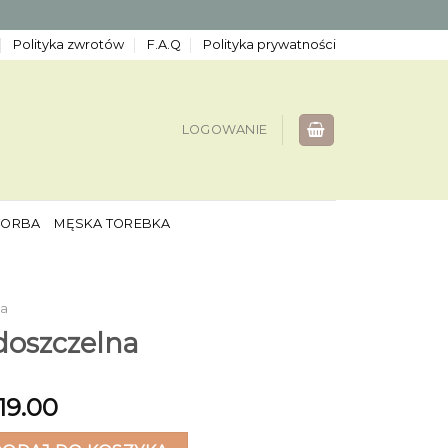
Polityka zwrotów
F.A.Q
Polityka prywatności
LOGOWANIE
TORBA
MĘSKA TOREBKA
na
doszczelna
19.00
zczelna