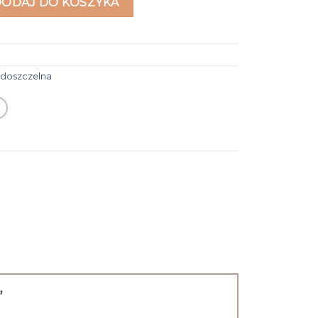
DODAJ DO KOSZYKA
doszczelna
”