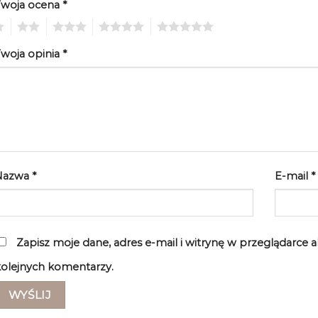
Twoja ocena
*
2
3
4
5
woja opinia
*
Nazwa
*
E-mail
*
Zapisz moje dane, adres e-mail i witrynę w przeglądarce 
olejnych komentarzy.