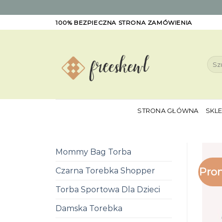
Skip
100% BEZPIECZNA STRONA ZAMÓWIENIA
to
content
Szuk
STRONA GŁÓWNA
SKL
Mommy Bag Torba
Pro
Czarna Torebka Shopper
Torba Sportowa Dla Dzieci
Damska Torebka