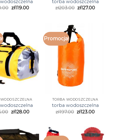
 wodoszczelna
torba wodoszczelna
0.00
zł
119.00
zł
203.00
zł
127.00
a!
Promocja!
 WODOSZCZELNA
TORBA WODOSZCZELNA
 wodoszczelna
torba wodoszczelna
5.00
zł
128.00
zł
197.00
zł
123.00