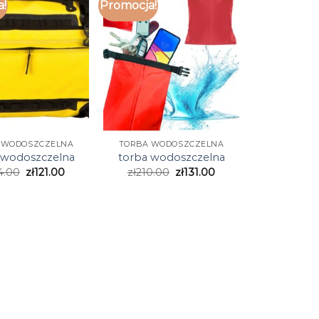
a!
Promocja!
 WODOSZCZELNA
TORBA WODOSZCZELNA
 wodoszczelna
torba wodoszczelna
4.00
zł
121.00
zł
210.00
zł
131.00