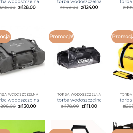
rba wodoszczelna
torba wodoszczelna
torba
ł
205.00
zł
128.00
zł
198.00
zł
124.00
zł
19
cja!
Promocja!
Promocj
RBA WODOSZCZELNA
TORBA WODOSZCZELNA
TORBA
rba wodoszczelna
torba wodoszczelna
torba
ł
208.00
zł
130.00
zł
178.00
zł
111.00
zł
20