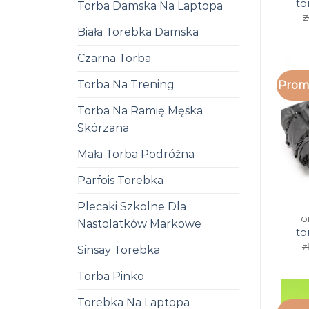
to
Torba Damska Na Laptopa
z
Biała Torebka Damska
Czarna Torba
Torba Na Trening
Promo
Torba Na Ramię Męska
Skórzana
Mała Torba Podróżna
Parfois Torebka
Plecaki Szkolne Dla
TO
Nastolatków Markowe
to
z
Sinsay Torebka
Torba Pinko
Torebka Na Laptopa