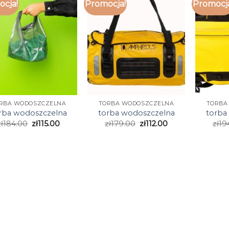
cja!
Promocja!
Promocj
RBA WODOSZCZELNA
TORBA WODOSZCZELNA
TORBA
rba wodoszczelna
torba wodoszczelna
torba
ł
184.00
zł
115.00
zł
179.00
zł
112.00
zł
19