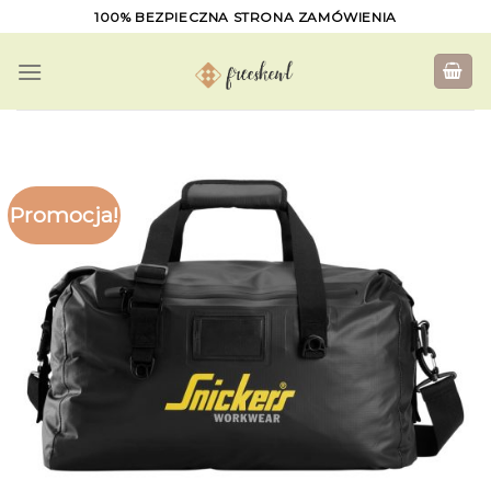
Skip
100% BEZPIECZNA STRONA ZAMÓWIENIA
to
content
Promocja!