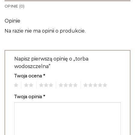
OPINIE (0)
Opinie
Na razie nie ma opinii o produkcie.
Napisz pierwszą opinię o „torba
wodoszczelna”
Twoja ocena
*
1
2
3
4
5
Twoja opinia
*