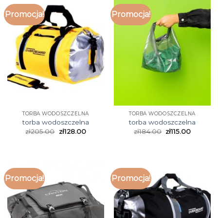
Promocja!
Promocja!
TORBA WODOSZCZELNA
TORBA WODOSZCZELNA
torba wodoszczelna
torba wodoszczelna
zł
205.00
zł
128.00
zł
184.00
zł
115.00
Promocja!
Promocja!