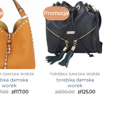
a!
Promocja!
A DAMSKA WOREK
TOREBKA DAMSKA WOREK
ebka damska
torebka damska
worek
worek
7.00
zł
117.00
zł
200.00
zł
125.00