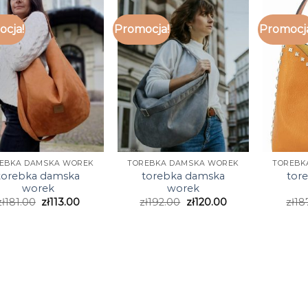
cja!
Promocja!
Promocj
EBKA DAMSKA WOREK
TOREBKA DAMSKA WOREK
TOREBK
torebka damska
torebka damska
tor
worek
worek
zł
181.00
zł
113.00
zł
192.00
zł
120.00
zł
18