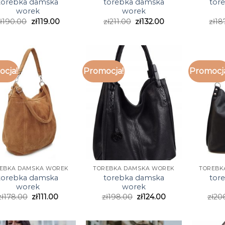
torebka damska
torebka damska
tor
worek
worek
ł
190.00
zł
119.00
zł
211.00
zł
132.00
zł
18
cja!
Promocja!
Promocj
EBKA DAMSKA WOREK
TOREBKA DAMSKA WOREK
TOREBK
torebka damska
torebka damska
tor
worek
worek
zł
178.00
zł
111.00
zł
198.00
zł
124.00
zł
20