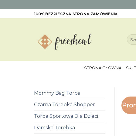
Skip
100% BEZPIECZNA STRONA ZAMÓWIENIA
to
content
Szuk
STRONA GŁÓWNA
SKL
Mommy Bag Torba
Pro
Czarna Torebka Shopper
Torba Sportowa Dla Dzieci
Damska Torebka