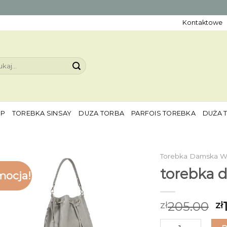
Kontaktowe
aj:
EP
TOREBKA SINSAY
DUZA TORBA
PARFOIS TOREBKA
DUŻA 
Torebka Damska W
torebka 
mocja!
205.00
zł
zł
ilość torebka da