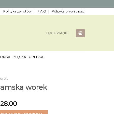
Polityka zwrotów
F.A.Q
Polityka prywatności
LOGOWANIE
TORBA
MĘSKA TOREBKA
orek
damska worek
128.00
mska worek