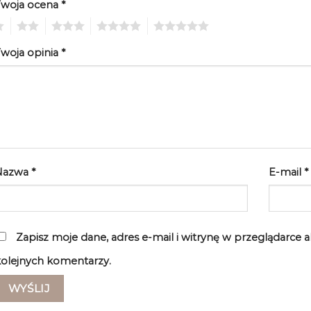
Twoja ocena
*
2
3
4
5
woja opinia
*
Nazwa
*
E-mail
*
Zapisz moje dane, adres e-mail i witrynę w przeglądarce 
olejnych komentarzy.