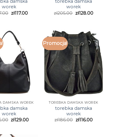
ebka damska
torebka damska
worek
worek
7.00
zł
117.00
zł
205.00
zł
128.00
a!
Promocja!
A DAMSKA WOREK
TOREBKA DAMSKA WOREK
ebka damska
torebka damska
worek
worek
6.00
zł
129.00
zł
186.00
zł
116.00