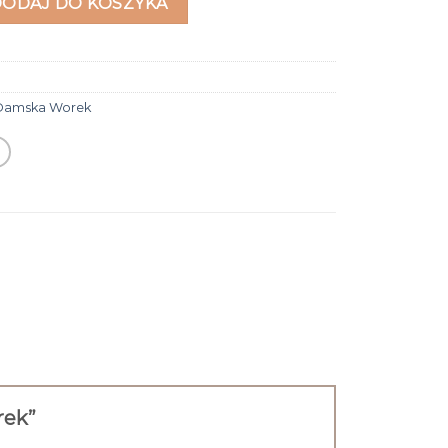
DODAJ DO KOSZYKA
Damska Worek
rek”