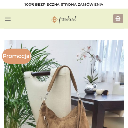
Skip
100% BEZPIECZNA STRONA ZAMÓWIENIA
to
content
Promocja!