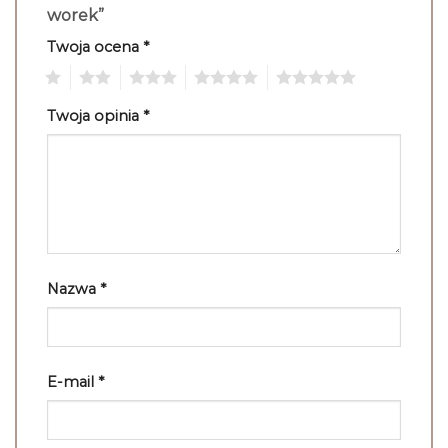
worek”
Twoja ocena
*
1
2
3
4
5
Twoja opinia
*
Nazwa
*
E-mail
*