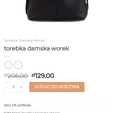
Torebka Damska Worek
torebka damska worek
206.00
129.00
zł
zł
ilość torebka damska worek
DODAJ DO KOSZYKA
SKU:
FR-40111454