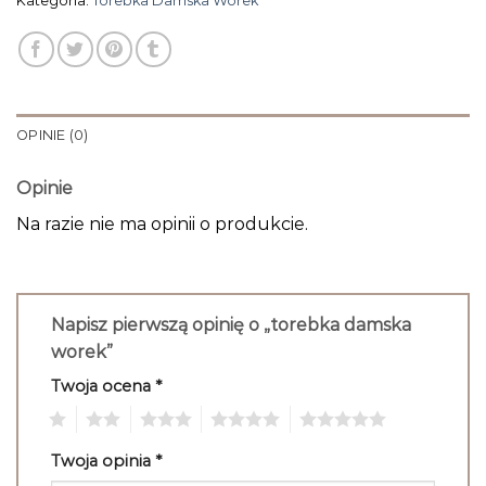
Kategoria:
Torebka Damska Worek
OPINIE (0)
Opinie
Na razie nie ma opinii o produkcie.
Napisz pierwszą opinię o „torebka damska
worek”
Twoja ocena
*
1
2
3
4
5
Twoja opinia
*