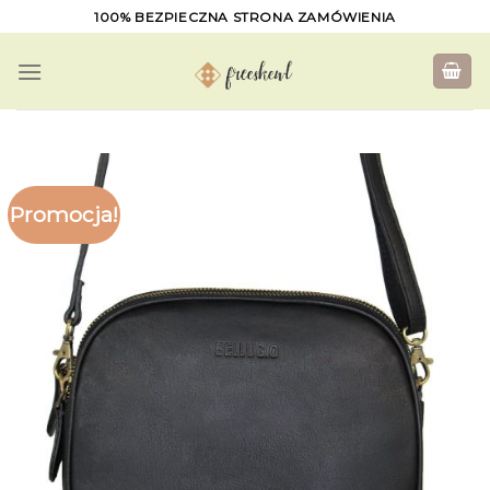
Skip
100% BEZPIECZNA STRONA ZAMÓWIENIA
to
content
Promocja!