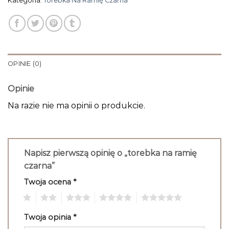
Kategoria:
Torebka Na Ramię Czarna
OPINIE (0)
Opinie
Na razie nie ma opinii o produkcie.
Napisz pierwszą opinię o „torebka na ramię
czarna”
Twoja ocena
*
1
2
3
4
5
Twoja opinia
*