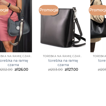
cja!
Promocja!
Promocj
TOREBKA NA RAMIĘ CZARNA
TOREBKA NA RAMIĘ CZARNA
torebka na ramię
torebka na ramię
tore
czarna
czarna
ł
202.00
zł
126.00
zł
203.00
zł
127.00
zł
20