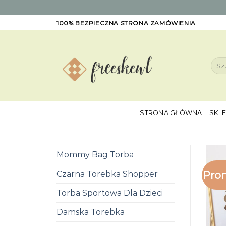
Skip
100% BEZPIECZNA STRONA ZAMÓWIENIA
to
content
Szuk
STRONA GŁÓWNA
SKL
Mommy Bag Torba
Pro
Czarna Torebka Shopper
Torba Sportowa Dla Dzieci
Damska Torebka