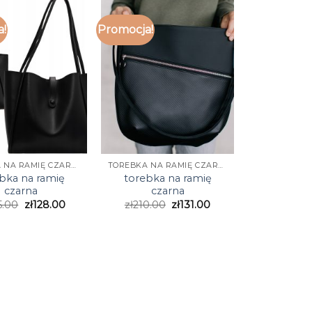
a!
Promocja!
TOREBKA NA RAMIĘ CZARNA
TOREBKA NA RAMIĘ CZARNA
bka na ramię
torebka na ramię
czarna
czarna
5.00
zł
128.00
zł
210.00
zł
131.00