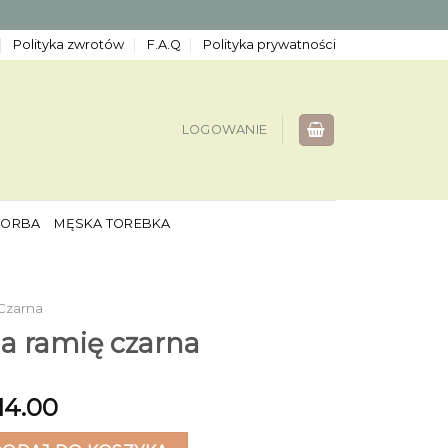
Polityka zwrotów
F.A.Q
Polityka prywatności
LOGOWANIE
TORBA
MĘSKA TOREBKA
Czarna
a ramię czarna
14.00
amię czarna