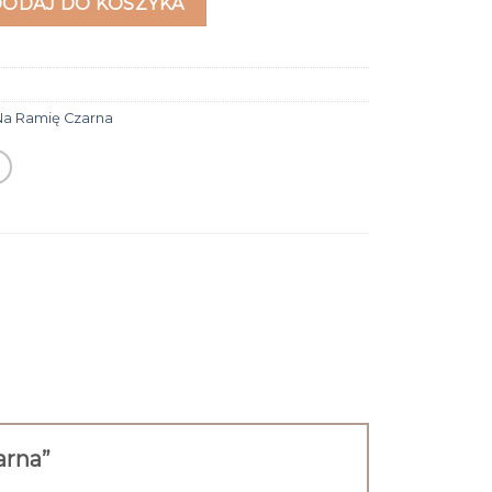
DODAJ DO KOSZYKA
Na Ramię Czarna
zarna”