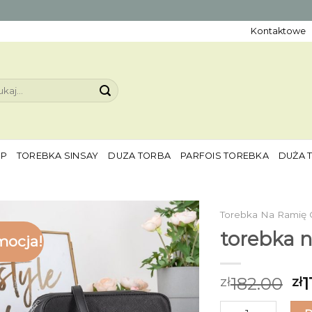
Kontaktowe
aj:
EP
TOREBKA SINSAY
DUZA TORBA
PARFOIS TOREBKA
DUŻA 
Torebka Na Ramię 
torebka n
mocja!
182.00
1
zł
zł
ilość torebka na r