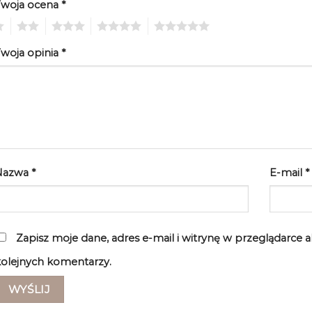
Twoja ocena
*
2
3
4
5
woja opinia
*
Nazwa
*
E-mail
*
Zapisz moje dane, adres e-mail i witrynę w przeglądarce 
olejnych komentarzy.