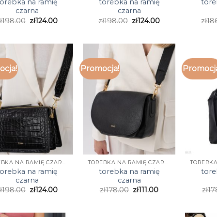
torebka na ramię
torebka na ramię
tore
czarna
czarna
ł
198.00
zł
124.00
zł
198.00
zł
124.00
zł
18
cja!
Promocja!
Promocj
TOREBKA NA RAMIĘ CZARNA
TOREBKA NA RAMIĘ CZARNA
torebka na ramię
torebka na ramię
tore
czarna
czarna
ł
198.00
zł
124.00
zł
178.00
zł
111.00
zł
17