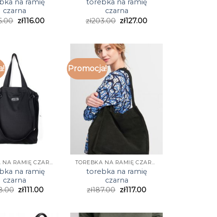
bka na ramię
torebka na ramię
czarna
czarna
6.00
zł
116.00
zł
203.00
zł
127.00
a!
Promocja!
TOREBKA NA RAMIĘ CZARNA
TOREBKA NA RAMIĘ CZARNA
bka na ramię
torebka na ramię
czarna
czarna
8.00
zł
111.00
zł
187.00
zł
117.00