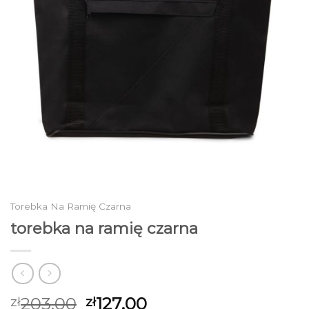
Torebka Na Ramię Czarna
torebka na ramię czarna
203.00
127.00
zł
zł