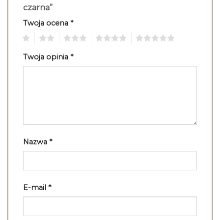
czarna”
Twoja ocena
*
1
2
3
4
5
Twoja opinia
*
Nazwa
*
E-mail
*