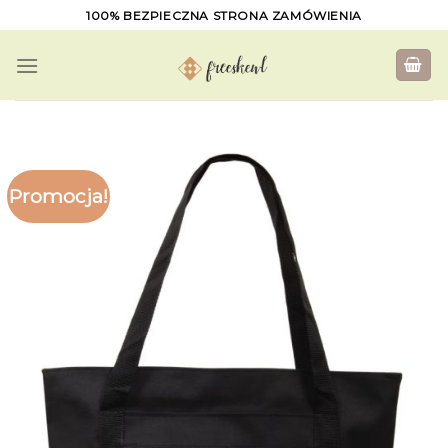
Skip
100% BEZPIECZNA STRONA ZAMÓWIENIA
to
content
Promocja!