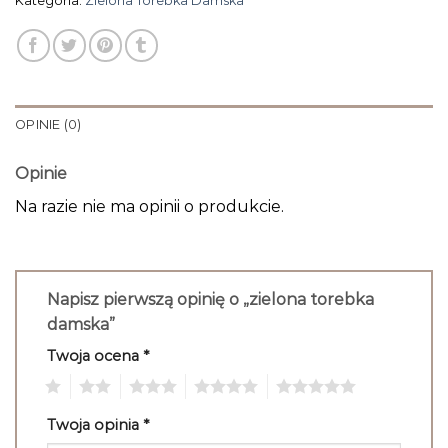
Kategoria:
Zielona Torebka Damska
OPINIE (0)
Opinie
Na razie nie ma opinii o produkcie.
Napisz pierwszą opinię o „zielona torebka
damska”
Twoja ocena
*
1
2
3
4
5
Twoja opinia
*