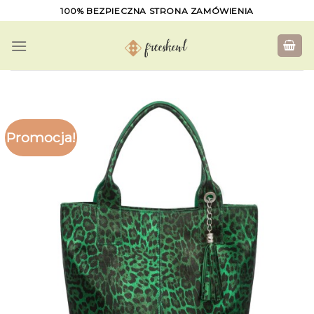
Skip
100% BEZPIECZNA STRONA ZAMÓWIENIA
to
content
Promocja!