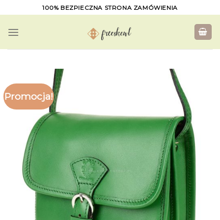
Skip
100% BEZPIECZNA STRONA ZAMÓWIENIA
to
content
Promocja!