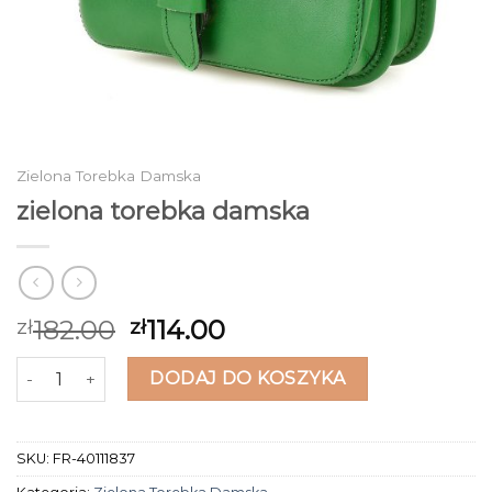
Zielona Torebka Damska
zielona torebka damska
182.00
114.00
zł
zł
ilość zielona torebka damska
DODAJ DO KOSZYKA
SKU:
FR-40111837