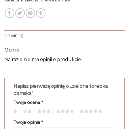
Kategoria:
Zielona Torebka Damska
OPINIE (0)
Opinie
Na razie nie ma opinii o produkcie.
Napisz pierwszą opinię o „zielona torebka
damska”
Twoja ocena
*
1
2
3
4
5
Twoja opinia
*