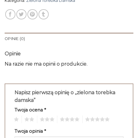
Kategoria:
Zielona Torebka Damska
OPINIE (0)
Opinie
Na razie nie ma opinii o produkcie.
Napisz pierwszą opinię o „zielona torebka
damska”
Twoja ocena
*
1
2
3
4
5
Twoja opinia
*